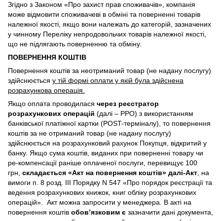
Згідно з Законом «Про захист прав споживачів», компанія
може відмовити споживачеві в обміні та поверненні товарів
належної якості, якщо вони належать до категорій, зазначених
у чинному Переліку непродовольчих товарів належної якості,
що не підлягають поверненню та обміну.
ПОВЕРНЕННЯ КОШТІВ
Повернення коштів за неотриманий товар (не надану послугу)
здійснюється
у тій формі оплати у якій була здійснена
розрахункова операція.
Якщо оплата проводилася
через реєстратор
розрахункових операцій
(далі – РРО) з використанням
банківської платіжної картки (POST-терміналу), то повернення
коштів за не отриманий товар (не надану послугу)
здійснюється на розрахунковий рахунок Покупця, відкритий у
банку. Якщо сума коштів, виданих при поверненні товару чи
ре-компенсації раніше оплаченої послуги, перевищує 100
грн,
складається «Акт на повернення коштів» далі-Акт
, на
вимоги п. 8 розд. III Порядку N 547 «Про порядок реєстрації та
ведення розрахункових книжок, книг обліку розрахункових
операцій». Акт можна запросити у менеджера. В акті на
повернення коштів
обов’язковим є
зазначити дані документа,