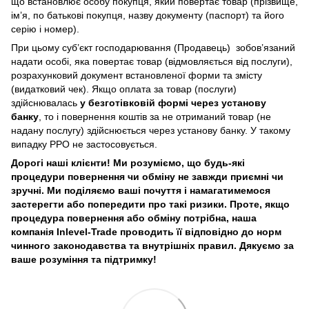
що встановлює особу покупця, який повертає товар (прізвище,
ім’я, по батькові покупця, назву документу (паспорт) та його
серію і номер).
При цьому суб’єкт господарювання (Продавець) зобов’язаний
надати особі, яка повертає товар (відмовляється від послуги),
розрахунковий документ встановленої форми та змісту
(видатковий чек). Якщо оплата за товар (послуги)
здійснювалась
у безготівковій формі через установу
банку
, то і повернення коштів за не отриманий товар (не
надану послугу) здійснюється через установу банку. У такому
випадку РРО не застосовується.
Дорогі наші клієнти! Ми розуміємо, що будь-які
процедури повернення чи обміну не завжди приємні чи
зручні. Ми поділяємо ваші почуття і намагатимемося
застерегти або попередити про такі ризики. Проте, якщо
процедура повернення або обміну потрібна, наша
компанія Inlevel-Trade проводить її відповідно до норм
чинного законодавства та внутрішніх правил.
Дякуємо за
ваше розуміння та підтримку!