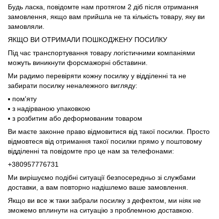
Будь ласка, повідомте нам протягом 2 діб після отримання
замовлення, якщо вам прийшла не та кількість товару, яку ви
замовляли.
ЯКЩО ВИ ОТРИМАЛИ ПОШКОДЖЕНУ ПОСИЛКУ
Під час транспортування товару логістичними компаніями
можуть виникнути форсмажорні обставини.
Ми радимо перевіряти кожну посилку у відділенні та не
забирати посилку неналежного вигляду:
▪️ пом'яту
▪️ з надірваною упаковкою
▪️ з розбитим або деформованим товаром
Ви маєте законне право відмовитися від такої посилки. Просто
відмовтеся від отримання такої посилки прямо у поштовому
відділенні та повідомте про це нам за телефонами:
+380957776731
Ми вирішуємо подібні ситуації безпосередньо зі службами
доставки, а вам повторно надішлемо ваше замовлення.
Якщо ви все ж таки забрали посилку з дефектом, ми ніяк не
зможемо вплинути на ситуацію з проблемною доставкою.