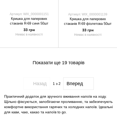
Артикул: WIX_0000001151
Артикул: WIX_0000001139
Кришка для паперових
Кришка для паперових
стаканів R-69 синя 50шт
стаканів R-69 фіолетова 50шт
33 грн
33 грн
Немає в наявності
Немає в наявності
Показати ще 19 товарів
Назад
Вперед
1
з 2
Практичний додаток для зручного вживання напоїв на ходу.
Щільно фіксуються, запобігаючи проливанню, та забезпечують
комфортне використання гарячих та холодних напоїв. Ідеальні
для кави, чаю, какао та напоїв to go.