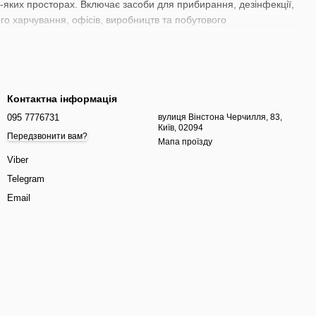
-яких просторах. Включає засоби для прибирання, дезінфекції,
ого харчування, офісів, виробництв та побутового
Контактна інформація
095 7776731
вулиця Вінстона Черчилля, 83,
Київ, 02094
Передзвонити вам?
Мапа проїзду
Viber
Telegram
Email