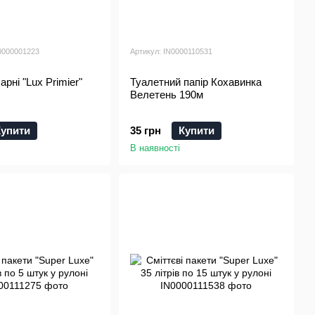
0000001223
Артикул: IN0000110531
рні "Lux Primier"
Туалетний папір Кохавинка
Велетень 190м
Купити
35 грн
Купити
В наявності