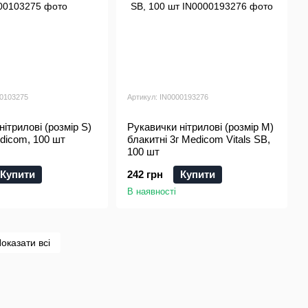
00103275
Артикул: IN0000193276
ітрилові (розмір S)
Рукавички нітрилові (розмір M)
edicom, 100 шт
блакитні 3г Medicom Vitals SB,
100 шт
Купити
242 грн
Купити
В наявності
оказати всі