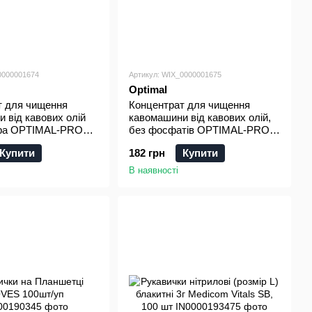
0000001674
Артикул: WIX_0000001675
Optimal
т для чищення
Концентрат для чищення
 від кавових олій
кавомашини від кавових олій,
ра OPTIMAL-PRO
без фосфатів OPTIMAL-PRO
1л
Купити
182 грн
Купити
В наявності