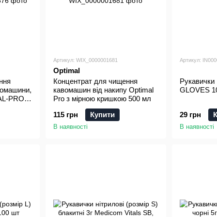
Артикул: WIX_0000001681
Артикул: IN00
Optimal
ння
Концентрат для чищення
Рукавички
вомашини,
кавомашин від накипу Optimal
GLOVES 1
AL-PRO
Pro з мірною кришкою 500 мл
115 грн
Купити
29 грн
В наявності
В наявності