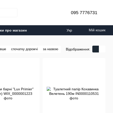
095 7776731
Мій кошик
уки про магазин
Укр
Відображення:
евше
спочатку дорожчі
за назвою