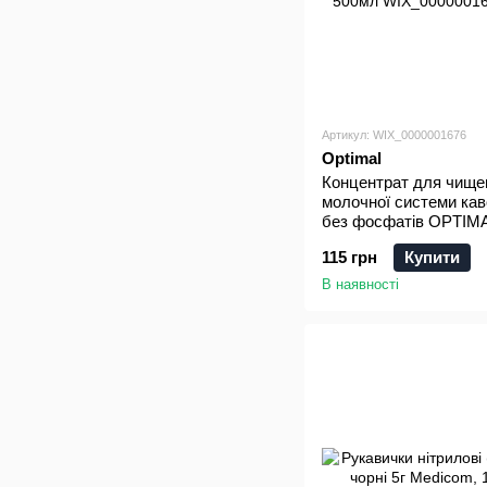
Артикул: WIX_0000001676
Optimal
Концентрат для чище
молочної системи ка
без фосфатів OPTIM
500мл
115 грн
Купити
В наявності