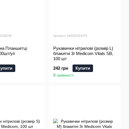
00190345
Артикул: IN0000193475
 на Планшетці
Рукавички нітрилові (розмір L)
00шт/уп
блакитні 3г Medicom Vitals SB,
100 шт
Купити
242 грн
Купити
В наявності