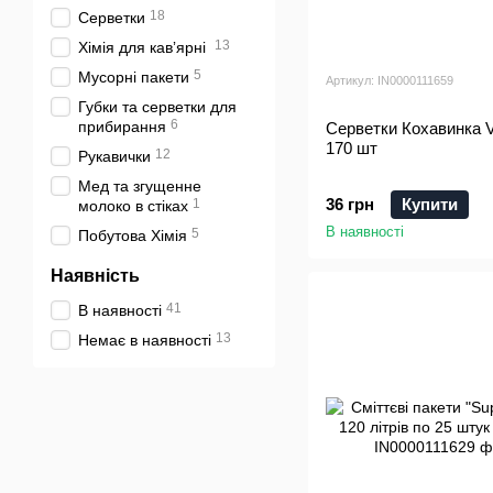
18
Серветки
13
Хімія для кавʼярні
5
Мусорні пакети
Артикул: IN0000111659
Губки та серветки для
6
прибирання
Серветки Кохавинка 
170 шт
12
Рукавички
Мед та згущенне
36 грн
Купити
1
молоко в стіках
В наявності
5
Побутова Хімія
Наявність
41
В наявності
13
Немає в наявності