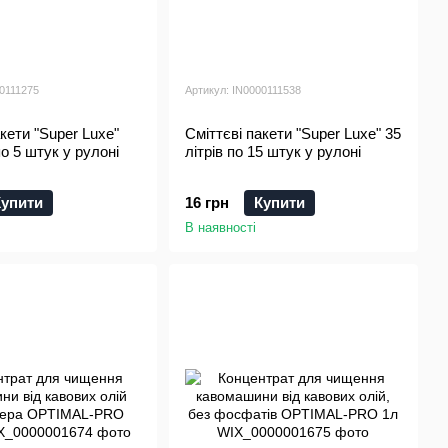
00111275
Артикул: IN0000111538
кети "Super Luxe"
Сміттєві пакети "Super Luxe" 35
по 5 штук у рулоні
літрів по 15 штук у рулоні
Купити
16 грн
Купити
В наявності