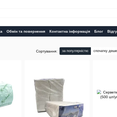
ка
Обмін та повернення
Контактна інформація
Блог
Відг
за популярністю
спочатку деш
Сортування: