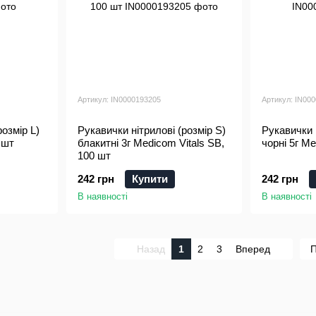
Артикул: IN0000193205
Артикул: IN00
розмір L)
Рукавички нітрилові (розмір S)
Рукавички н
 шт
блакитні 3г Medicom Vitals SB,
чорні 5г M
100 шт
242 грн
Купити
242 грн
В наявності
В наявності
Назад
1
2
3
Вперед
П