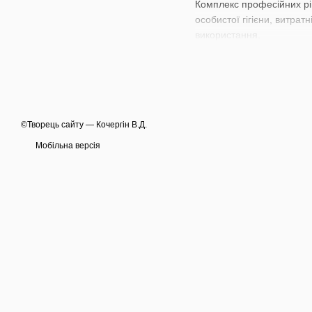
Комплекс професійних ріш
особистої гігієни, витрат
використання.
©Творець сайту — Кочергін В.Д.
Мобільна версія