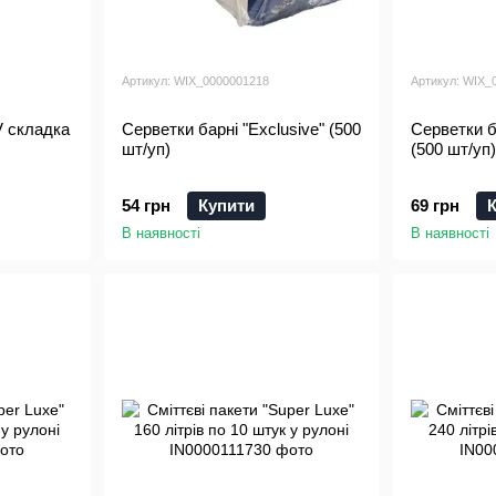
Артикул: WIX_0000001218
Артикул: WIX_
V складка
Серветки барні "Exclusive" (500
Серветки ба
шт/уп)
(500 шт/уп)
54 грн
Купити
69 грн
В наявності
В наявності