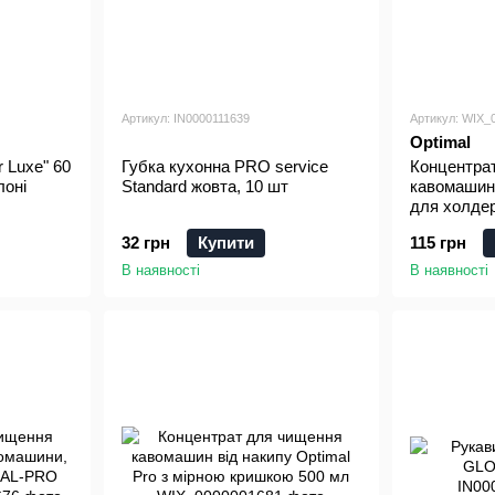
Артикул: IN0000111639
Артикул: WIX_
Optimal
r Luxe" 60
Губка кухонна PRO service
Концентра
лоні
Standard жовта, 10 шт
кавомашини
для холде
500мл
32 грн
Купити
115 грн
В наявності
В наявності