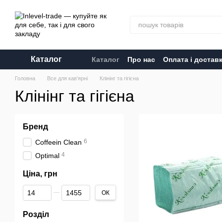
Перейти до основного контенту
Каталог
Каталог
Про нас
Оплата і достав
Головна
Все для кав'ярні
Клінінг та гігієна
Клінінг та гігієна
Бренд
6
Coffeein Clean
4
Optimal
Ціна, грн
Від Ціна, грн
До Ціна, грн
ОК
Розділ