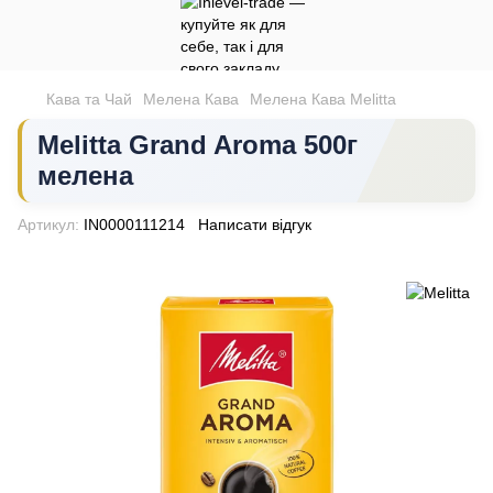
Кава та Чай
Мелена Кава
Мелена Кава Melitta
Melitta Grand Aroma 500г
мелена
Артикул:
IN0000111214
Написати відгук