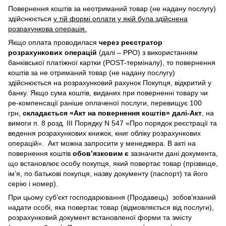
Повернення коштів за неотриманий товар (не надану послугу)
здійснюється
у тій формі оплати у якій була здійснена
розрахункова операція.
Якщо оплата проводилася
через реєстратор
розрахункових операцій
(далі – РРО) з використанням
банківської платіжної картки (POST-терміналу), то повернення
коштів за не отриманий товар (не надану послугу)
здійснюється на розрахунковий рахунок Покупця, відкритий у
банку. Якщо сума коштів, виданих при поверненні товару чи
ре-компенсації раніше оплаченої послуги, перевищує 100
грн,
складається «Акт на повернення коштів» далі-Акт
, на
вимоги п. 8 розд. III Порядку N 547 «Про порядок реєстрації та
ведення розрахункових книжок, книг обліку розрахункових
операцій». Акт можна запросити у менеджера. В акті на
повернення коштів
обов’язковим є
зазначити дані документа,
що встановлює особу покупця, який повертає товар (прізвище,
ім’я, по батькові покупця, назву документу (паспорт) та його
серію і номер).
При цьому суб’єкт господарювання (Продавець) зобов’язаний
надати особі, яка повертає товар (відмовляється від послуги),
розрахунковий документ встановленої форми та змісту