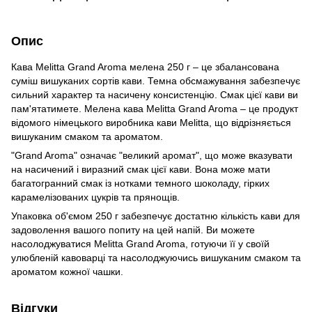
Опис
Кава Melitta Grand Aroma мелена 250 г – це збалансована
суміш вишуканих сортів кави. Темна обсмажування забезпечує
сильний характер та насичену консистенцію. Смак цієї кави ви
пам'ятатимете. Мелена кава Melitta Grand Aroma – це продукт
відомого німецького виробника кави Melitta, що відрізняється
вишуканим смаком та ароматом.
"Grand Aroma" означає "великий аромат", що може вказувати
на насичений і виразний смак цієї кави. Вона може мати
багатогранний смак із нотками темного шоколаду, гірких
карамелізованих цукрів та прянощів.
Упаковка об'ємом 250 г забезпечує достатню кількість кави для
задоволення вашого попиту на цей напій. Ви можете
насолоджуватися Melitta Grand Aroma, готуючи її у своїй
улюбленій кавоварці та насолоджуючись вишуканим смаком та
ароматом кожної чашки.
Відгуки