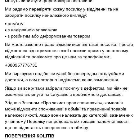
можуть виникнути форсмажорні обставини.
Ми радимо перевіряти кожну посилку у відділенні та не
забирати посилку неналежного вигляду:
▪️ пом'яту
▪️ з надірваною упаковкою
▪️ з розбитим або деформованим товаром
Ви маєте законне право відмовитися від такої посилки. Просто
відмовтеся від отримання такої посилки прямо у поштовому
відділенні та повідомте про це нам за телефонами:
+380957776731
Ми вирішуємо подібні ситуації безпосередньо зі службами
доставки, а вам повторно надішлемо ваше замовлення.
Якщо ви все ж таки забрали посилку з дефектом, ми ніяк не
зможемо вплинути на ситуацію з проблемною доставкою.
Згідно з Законом «Про захист прав споживачів», компанія
може відмовити споживачеві в обміні та поверненні товарів
належної якості, якщо вони належать до категорій, зазначених
у чинному Переліку непродовольчих товарів належної якості,
що не підлягають поверненню та обміну.
ПОВЕРНЕННЯ КОШТІВ