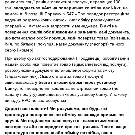
ре-компенсації раніше оплаченої послуги, перевищує 100
грн,
складається «Акт на повернення коштів» далі-Акт
, на
вимоги п. 8 розд. III Порядку N 547 «Про порядок реєстрації та
ведення розрахункових книжок, книг обліку розрахункових
операцій». Акт можна запросити у менеджера. В акті на
повернення коштів
обов’язковим є
зазначити дані документа,
що встановлює особу покупця, який повертає товар (прізвище,
ім’я, по батькові покупця, назву документу (паспорт) та його
серію і номер).
При цьому суб’єкт господарювання (Продавець) зобов’язаний
надати особі, яка повертає товар (відмовляється від послуги),
розрахунковий документ встановленої форми та змісту
(видатковий чек). Якщо оплата за товар (послуги)
здійснювалась
у безготівковій формі через установу
банку
, то і повернення коштів за не отриманий товар (не
надану послугу) здійснюється через установу банку. У такому
випадку РРО не застосовується.
Дорогі наші клієнти! Ми розуміємо, що будь-які
процедури повернення чи обміну не завжди приємні чи
зручні. Ми поділяємо ваші почуття і намагатимемося
застерегти або попередити про такі ризики. Проте, якщо
процедура повернення або обміну потрібна, наша