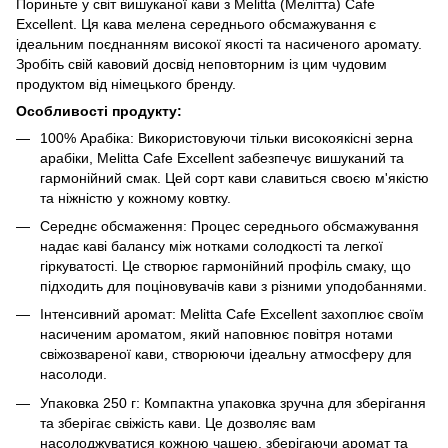
Пориньте у світ вишуканої кави з Melitta (Мелітта) Cafe
Excellent. Ця кава мелена середнього обсмажування є
ідеальним поєднанням високої якості та насиченого аромату.
Зробіть свій кавовий досвід неповторним із цим чудовим
продуктом від німецького бренду.
Особливості продукту:
100% Арабіка: Використовуючи тільки високоякісні зерна
арабіки, Melitta Cafe Excellent забезпечує вишуканий та
гармонійний смак. Цей сорт кави славиться своєю м'якістю
та ніжністю у кожному ковтку.
Середнє обсмаження: Процес середнього обсмажування
надає каві балансу між нотками солодкості та легкої
гіркуватості. Це створює гармонійний профіль смаку, що
підходить для поціновувачів кави з різними уподобаннями.
Інтенсивний аромат: Melitta Cafe Excellent захоплює своїм
насиченим ароматом, який наповнює повітря нотами
свіжозвареної кави, створюючи ідеальну атмосферу для
насолоди.
Упаковка 250 г: Компактна упаковка зручна для зберігання
та зберігає свіжість кави. Це дозволяє вам
насолоджуватися кожною чашею, зберігаючи аромат та