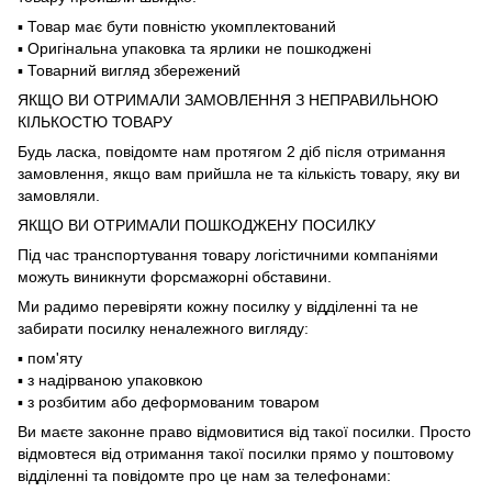
▪️ Товар має бути повністю укомплектований
▪️ Оригінальна упаковка та ярлики не пошкоджені
▪️ Товарний вигляд збережений
ЯКЩО ВИ ОТРИМАЛИ ЗАМОВЛЕННЯ З НЕПРАВИЛЬНОЮ
КІЛЬКОСТЮ ТОВАРУ
Будь ласка, повідомте нам протягом 2 діб після отримання
замовлення, якщо вам прийшла не та кількість товару, яку ви
замовляли.
ЯКЩО ВИ ОТРИМАЛИ ПОШКОДЖЕНУ ПОСИЛКУ
Під час транспортування товару логістичними компаніями
можуть виникнути форсмажорні обставини.
Ми радимо перевіряти кожну посилку у відділенні та не
забирати посилку неналежного вигляду:
▪️ пом'яту
▪️ з надірваною упаковкою
▪️ з розбитим або деформованим товаром
Ви маєте законне право відмовитися від такої посилки. Просто
відмовтеся від отримання такої посилки прямо у поштовому
відділенні та повідомте про це нам за телефонами: