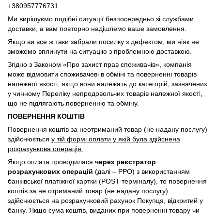
+380957776731
Ми вирішуємо подібні ситуації безпосередньо зі службами
доставки, а вам повторно надішлемо ваше замовлення.
Якщо ви все ж таки забрали посилку з дефектом, ми ніяк не
зможемо вплинути на ситуацію з проблемною доставкою.
Згідно з Законом «Про захист прав споживачів», компанія
може відмовити споживачеві в обміні та поверненні товарів
належної якості, якщо вони належать до категорій, зазначених
у чинному Переліку непродовольчих товарів належної якості,
що не підлягають поверненню та обміну.
ПОВЕРНЕННЯ КОШТІВ
Повернення коштів за неотриманий товар (не надану послугу)
здійснюється
у тій формі оплати у якій була здійснена
розрахункова операція.
Якщо оплата проводилася
через реєстратор
розрахункових операцій
(далі – РРО) з використанням
банківської платіжної картки (POST-терміналу), то повернення
коштів за не отриманий товар (не надану послугу)
здійснюється на розрахунковий рахунок Покупця, відкритий у
банку. Якщо сума коштів, виданих при поверненні товару чи