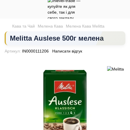
Кава та Чай
Мелена Кава
Мелена Кава Melitta
Melitta Auslese 500г мелена
Артикул:
IN0000111206
Написати відгук