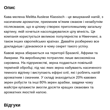
Опис
Кава мелена Melitta Auslese Klassisch - це вишуканий напій, з
насиченим ароматом, приємним м'яким смаком і незабутнім
післясмаком, що в цілому створює приголомшливу загальну
картину, якій хочеться насолоджуватися цілу вічність. Ця
компанія користується великою популярністю в Німеччині, а
також інших європейських країнах. Давайте розберемо все
докладніше і дізнаємося в чому секрет такого успіху.
Кавові зерна збираються на території Бразилії, Африки та
Америки. На виробництво потрапляє лише високоякісна
сировина. На підприємстві, зерна подаються повільній
термічній обробці, під час яких зерна набувають насиченого
темного відтінку і виступають ефірні олії, які і роблять напій
ароматним і смачним. У складі знаходиться 20% кавових
зерен робусти та інші 80% зерен арабіки, завдяки чому
майстри купажисти змогли досягти кращих смакових та
ароматних якостей напою.
Відгуки