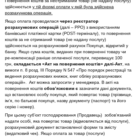
Повернення коштів за неотриманий товар (не надану послугу)
здійснюється
у тій формі оплати у якій була здійснена
розрахункова операція.
Якщо оплата проводилася
через реєстратор
розрахункових операцій
(далі – РРО) з використанням
банківської платіжної картки (POST-терміналу), то повернення
коштів за не отриманий товар (не надану послугу)
здійснюється на розрахунковий рахунок Покупця, відкритий у
банку. Якщо сума коштів, виданих при поверненні товару чи
ре-компенсації раніше оплаченої послуги, перевищує 100
грн,
складається «Акт на повернення коштів» далі-Акт
, на
вимоги п. 8 розд. III Порядку N 547 «Про порядок реєстрації та
ведення розрахункових книжок, книг обліку розрахункових
операцій». Акт можна запросити у менеджера. В акті на
повернення коштів
обов’язковим є
зазначити дані документа,
що встановлює особу покупця, який повертає товар (прізвище,
ім’я, по батькові покупця, назву документу (паспорт) та його
серію і номер).
При цьому суб’єкт господарювання (Продавець) зобов’язаний
надати особі, яка повертає товар (відмовляється від послуги),
розрахунковий документ встановленої форми та змісту
(видатковий чек). Якщо оплата за товар (послуги)