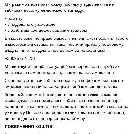
Ми радимо перевіряти кожну посилку у відділенні та не
забирати посилку неналежного вигляду:
▪️ пом'яту
▪️ з надірваною упаковкою
▪️ з розбитим або деформованим товаром
Ви маєте законне право відмовитися від такої посилки. Просто
відмовтеся від отримання такої посилки прямо у поштовому
відділенні та повідомте про це нам за телефонами:
+380957776731
Ми вирішуємо подібні ситуації безпосередньо зі службами
доставки, а вам повторно надішлемо ваше замовлення.
Якщо ви все ж таки забрали посилку з дефектом, ми ніяк не
зможемо вплинути на ситуацію з проблемною доставкою.
Згідно з Законом «Про захист прав споживачів», компанія
може відмовити споживачеві в обміні та поверненні товарів
належної якості, якщо вони належать до категорій, зазначених
у чинному Переліку непродовольчих товарів належної якості,
що не підлягають поверненню та обміну.
ПОВЕРНЕННЯ КОШТІВ