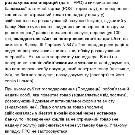
розрахункових операцій
(далі – РРО) з використанням
банківської платіжної картки (POST-терміналу), то повернення
коштів за не отриманий товар (не надану послугу)
здійснюється на розрахунковий рахунок Покупця, відкритий у
банку. Якщо сума коштів, виданих при поверненні товару чи
ре-компенсації раніше оплаченої послуги, перевищує 100
грн,
складається «Акт на повернення коштів» далі-Акт
, на
вимоги п. 8 розд. III Порядку N 547 «Про порядок реєстрації та
ведення розрахункових книжок, книг обліку розрахункових
операцій». Акт можна запросити у менеджера. В акті на
повернення коштів
обов’язковим є
зазначити дані документа,
що встановлює особу покупця, який повертає товар (прізвище,
ім’я, по батькові покупця, назву документу (паспорт) та його
серію і номер).
При цьому суб’єкт господарювання (Продавець) зобов’язаний
надати особі, яка повертає товар (відмовляється від послуги),
розрахунковий документ встановленої форми та змісту
(видатковий чек). Якщо оплата за товар (послуги)
здійснювалась
у безготівковій формі через установу
банку
, то і повернення коштів за не отриманий товар (не
надану послугу) здійснюється через установу банку. У такому
випадку РРО не застосовується.