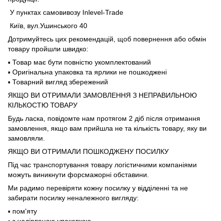
У пунктах самовивозу Inlevel-Trade
Київ, вул.Ушинського 40
Дотримуйтесь цих рекомендацій, щоб повернення або обмін
товару пройшли швидко:
▪️ Товар має бути повністю укомплектований
▪️ Оригінальна упаковка та ярлики не пошкоджені
▪️ Товарний вигляд збережений
ЯКЩО ВИ ОТРИМАЛИ ЗАМОВЛЕННЯ З НЕПРАВИЛЬНОЮ
КІЛЬКОСТЮ ТОВАРУ
Будь ласка, повідомте нам протягом 2 діб після отримання
замовлення, якщо вам прийшла не та кількість товару, яку ви
замовляли.
ЯКЩО ВИ ОТРИМАЛИ ПОШКОДЖЕНУ ПОСИЛКУ
Під час транспортування товару логістичними компаніями
можуть виникнути форсмажорні обставини.
Ми радимо перевіряти кожну посилку у відділенні та не
забирати посилку неналежного вигляду:
▪️ пом'яту