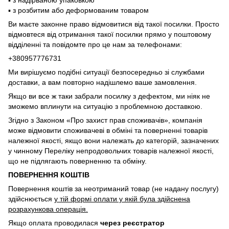
▪️ з надірваною упаковкою
▪️ з розбитим або деформованим товаром
Ви маєте законне право відмовитися від такої посилки. Просто
відмовтеся від отримання такої посилки прямо у поштовому
відділенні та повідомте про це нам за телефонами:
+380957776731
Ми вирішуємо подібні ситуації безпосередньо зі службами
доставки, а вам повторно надішлемо ваше замовлення.
Якщо ви все ж таки забрали посилку з дефектом, ми ніяк не
зможемо вплинути на ситуацію з проблемною доставкою.
Згідно з Законом «Про захист прав споживачів», компанія
може відмовити споживачеві в обміні та поверненні товарів
належної якості, якщо вони належать до категорій, зазначених
у чинному Переліку непродовольчих товарів належної якості,
що не підлягають поверненню та обміну.
ПОВЕРНЕННЯ КОШТІВ
Повернення коштів за неотриманий товар (не надану послугу)
здійснюється
у тій формі оплати у якій була здійснена
розрахункова операція.
Якщо оплата проводилася
через реєстратор