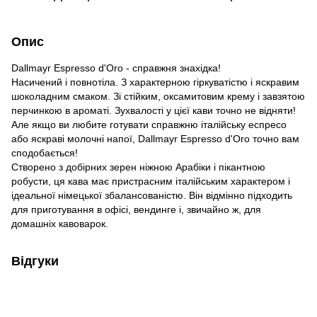
Опис
Dallmayr Espresso d'Oro - справжня знахідка!
Насичений і повнотіла. З характерною гіркуватістю і яскравим
шоколадним смаком. Зі стійким, оксамитовим крему і завзятою
перчинкою в ароматі. Зухвалості у цієї кави точно не відняти!
Але якщо ви любите готувати справжню італійську еспресо
або яскраві молочні напої, Dallmayr Espresso d'Oro точно вам
сподобається!
Створено з добірних зерен ніжною Арабіки і пікантною
робусти, ця кава має пристрасним італійським характером і
ідеальної німецької збалансованістю. Він відмінно підходить
для приготування в офісі, вендинге і, звичайно ж, для
домашніх кавоварок.
Відгуки