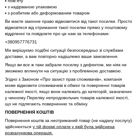
▪️ пом'яту
▪️ з надірваною упаковкою
▪️ з розбитим або деформованим товаром
Ви маєте законне право відмовитися від такої посилки. Просто
відмовтеся від отримання такої посилки прямо у поштовому
відділенні та повідомте про це нам за телефонами:
+380957776731
Ми вирішуємо подібні ситуації безпосередньо зі службами
доставки, а вам повторно надішлемо ваше замовлення.
Якщо ви все ж таки забрали посилку з дефектом, ми ніяк не
зможемо вплинути на ситуацію з проблемною доставкою.
Згідно з Законом «Про захист прав споживачів», компанія
може відмовити споживачеві в обміні та поверненні товарів
належної якості, якщо вони належать до категорій, зазначених
у чинному Переліку непродовольчих товарів належної якості,
що не підлягають поверненню та обміну.
ПОВЕРНЕННЯ КОШТІВ
Повернення коштів за неотриманий товар (не надану послугу)
здійснюється
у тій формі оплати у якій була здійснена
розрахункова операція.