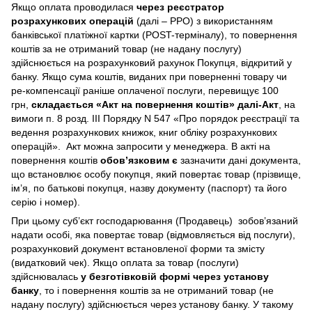
Якщо оплата проводилася
через реєстратор
розрахункових операцій
(далі – РРО) з використанням
банківської платіжної картки (POST-терміналу), то повернення
коштів за не отриманий товар (не надану послугу)
здійснюється на розрахунковий рахунок Покупця, відкритий у
банку. Якщо сума коштів, виданих при поверненні товару чи
ре-компенсації раніше оплаченої послуги, перевищує 100
грн,
складається «Акт на повернення коштів» далі-Акт
, на
вимоги п. 8 розд. III Порядку N 547 «Про порядок реєстрації та
ведення розрахункових книжок, книг обліку розрахункових
операцій». Акт можна запросити у менеджера. В акті на
повернення коштів
обов’язковим є
зазначити дані документа,
що встановлює особу покупця, який повертає товар (прізвище,
ім’я, по батькові покупця, назву документу (паспорт) та його
серію і номер).
При цьому суб’єкт господарювання (Продавець) зобов’язаний
надати особі, яка повертає товар (відмовляється від послуги),
розрахунковий документ встановленої форми та змісту
(видатковий чек). Якщо оплата за товар (послуги)
здійснювалась
у безготівковій формі через установу
банку
, то і повернення коштів за не отриманий товар (не
надану послугу) здійснюється через установу банку. У такому