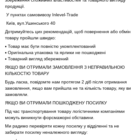
збереження споживчих властивостей та товарного вигляду
продукції.
У пунктах самовивозу Inlevel-Trade
Київ, вул.Ушинського 40
Дотримуйтесь цих рекомендацій, щоб повернення або обмін
товару пройшли швидко:
▪️ Товар має бути повністю укомплектований
▪️ Оригінальна упаковка та ярлики не пошкоджені
▪️ Товарний вигляд збережений
ЯКЩО ВИ ОТРИМАЛИ ЗАМОВЛЕННЯ З НЕПРАВИЛЬНОЮ
КІЛЬКОСТЮ ТОВАРУ
Будь ласка, повідомте нам протягом 2 діб після отримання
замовлення, якщо вам прийшла не та кількість товару, яку ви
замовляли.
ЯКЩО ВИ ОТРИМАЛИ ПОШКОДЖЕНУ ПОСИЛКУ
Під час транспортування товару логістичними компаніями
можуть виникнути форсмажорні обставини.
Ми радимо перевіряти кожну посилку у відділенні та не
забирати посилку неналежного вигляду: