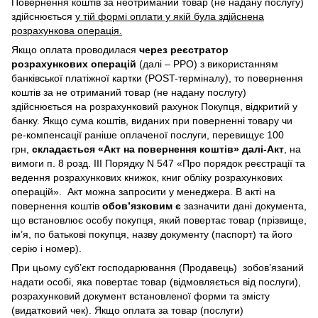
Повернення коштів за неотриманий товар (не надану послугу)
здійснюється
у тій формі оплати у якій була здійснена
розрахункова операція.
Якщо оплата проводилася
через реєстратор
розрахункових операцій
(далі – РРО) з використанням
банківської платіжної картки (POST-терміналу), то повернення
коштів за не отриманий товар (не надану послугу)
здійснюється на розрахунковий рахунок Покупця, відкритий у
банку. Якщо сума коштів, виданих при поверненні товару чи
ре-компенсації раніше оплаченої послуги, перевищує 100
грн,
складається «Акт на повернення коштів» далі-Акт
, на
вимоги п. 8 розд. III Порядку N 547 «Про порядок реєстрації та
ведення розрахункових книжок, книг обліку розрахункових
операцій». Акт можна запросити у менеджера. В акті на
повернення коштів
обов’язковим є
зазначити дані документа,
що встановлює особу покупця, який повертає товар (прізвище,
ім’я, по батькові покупця, назву документу (паспорт) та його
серію і номер).
При цьому суб’єкт господарювання (Продавець) зобов’язаний
надати особі, яка повертає товар (відмовляється від послуги),
розрахунковий документ встановленої форми та змісту
(видатковий чек). Якщо оплата за товар (послуги)