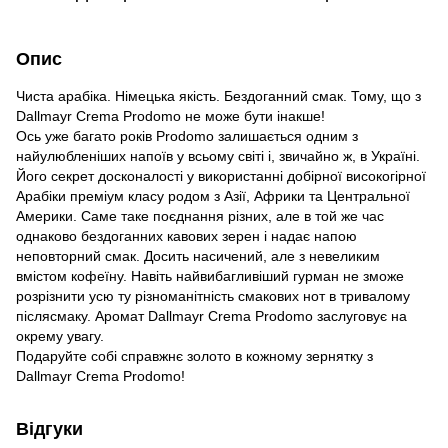
Опис
Чиста арабіка. Німецька якість. Бездоганний смак. Тому, що з
Dallmayr Crema Prodomo не може бути інакше!
Ось уже багато років Prodomo залишається одним з
найулюбленіших напоїв у всьому світі і, звичайно ж, в Україні.
Його секрет досконалості у використанні добірної високогірної
Арабіки преміум класу родом з Азії, Африки та Центральної
Америки. Саме таке поєднання різних, але в той же час
однаково бездоганних кавових зерен і надає напою
неповторний смак. Досить насичений, але з невеликим
вмістом кофеїну. Навіть найвибагливіший гурман не зможе
розрізнити усю ту різноманітність смакових нот в тривалому
післясмаку. Аромат Dallmayr Crema Prodomo заслуговує на
окрему увагу.
Подаруйте собі справжнє золото в кожному зернятку з
Dallmayr Crema Prodomo!
Відгуки