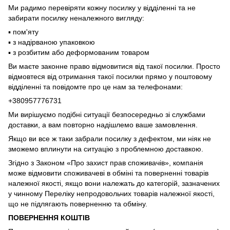
Ми радимо перевіряти кожну посилку у відділенні та не
забирати посилку неналежного вигляду:
▪️ пом'яту
▪️ з надірваною упаковкою
▪️ з розбитим або деформованим товаром
Ви маєте законне право відмовитися від такої посилки. Просто
відмовтеся від отримання такої посилки прямо у поштовому
відділенні та повідомте про це нам за телефонами:
+380957776731
Ми вирішуємо подібні ситуації безпосередньо зі службами
доставки, а вам повторно надішлемо ваше замовлення.
Якщо ви все ж таки забрали посилку з дефектом, ми ніяк не
зможемо вплинути на ситуацію з проблемною доставкою.
Згідно з Законом «Про захист прав споживачів», компанія
може відмовити споживачеві в обміні та поверненні товарів
належної якості, якщо вони належать до категорій, зазначених
у чинному Переліку непродовольчих товарів належної якості,
що не підлягають поверненню та обміну.
ПОВЕРНЕННЯ КОШТІВ