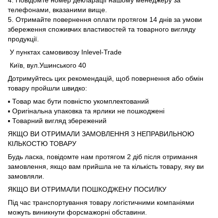
4. Повідомте номер декларації нашому менеджеру за
телефонами, вказаними вище.
5. Отримайте повернення оплати протягом 14 днів за умови
збереження споживчих властивостей та товарного вигляду
продукції.
У пунктах самовивозу Inlevel-Trade
Київ, вул.Ушинського 40
Дотримуйтесь цих рекомендацій, щоб повернення або обмін
товару пройшли швидко:
▪️ Товар має бути повністю укомплектований
▪️ Оригінальна упаковка та ярлики не пошкоджені
▪️ Товарний вигляд збережений
ЯКЩО ВИ ОТРИМАЛИ ЗАМОВЛЕННЯ З НЕПРАВИЛЬНОЮ
КІЛЬКОСТЮ ТОВАРУ
Будь ласка, повідомте нам протягом 2 діб після отримання
замовлення, якщо вам прийшла не та кількість товару, яку ви
замовляли.
ЯКЩО ВИ ОТРИМАЛИ ПОШКОДЖЕНУ ПОСИЛКУ
Під час транспортування товару логістичними компаніями
можуть виникнути форсмажорні обставини.