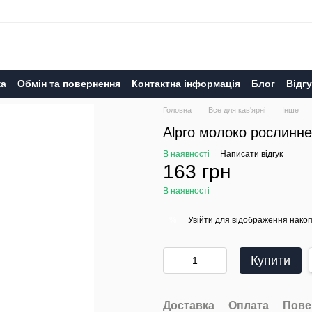
ка
Обмін та повернення
Контактна інформація
Блог
Відг
Головна
Все для кав'ярні
Інше
Alpro молоко рослинн
В наявності
Написати відгук
163 грн
В наявності
Увійти
для відображення накоп
%
Купити
Доставка
Оплата
Пове