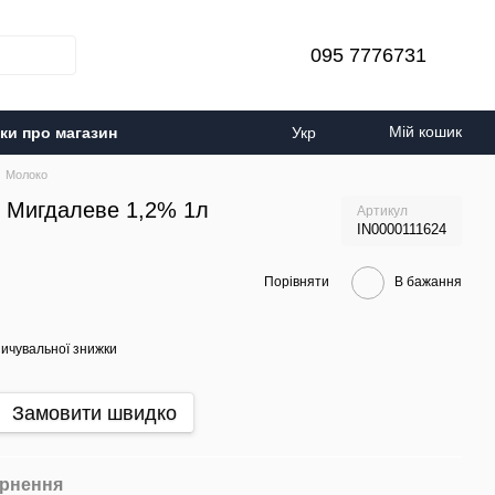
095 7776731
Мій кошик
уки про магазин
Укр
Молоко
е Мигдалеве 1,2% 1л
Артикул
IN0000111624
Порівняти
В бажання
ичувальної знижки
Замовити швидко
рнення