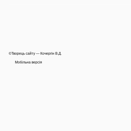
©Творець сайту — Кочергін В.Д.
Мобільна версія