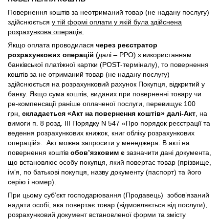
Повернення коштів за неотриманий товар (не надану послугу)
здійснюється
у тій формі оплати у якій була здійснена
розрахункова операція.
Якщо оплата проводилася
через реєстратор
розрахункових операцій
(далі – РРО) з використанням
банківської платіжної картки (POST-терміналу), то повернення
коштів за не отриманий товар (не надану послугу)
здійснюється на розрахунковий рахунок Покупця, відкритий у
банку. Якщо сума коштів, виданих при поверненні товару чи
ре-компенсації раніше оплаченої послуги, перевищує 100
грн,
складається «Акт на повернення коштів» далі-Акт
, на
вимоги п. 8 розд. III Порядку N 547 «Про порядок реєстрації та
ведення розрахункових книжок, книг обліку розрахункових
операцій». Акт можна запросити у менеджера. В акті на
повернення коштів
обов’язковим є
зазначити дані документа,
що встановлює особу покупця, який повертає товар (прізвище,
ім’я, по батькові покупця, назву документу (паспорт) та його
серію і номер).
При цьому суб’єкт господарювання (Продавець) зобов’язаний
надати особі, яка повертає товар (відмовляється від послуги),
розрахунковий документ встановленої форми та змісту