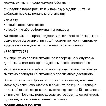
можуть виникнути форсмажорні обставини.
Ми радимо перевіряти кожну посилку у відділенні та не
забирати посилку неналежного вигляду:
▪️ пом'яту
▪️ з надірваною упаковкою
▪️ з розбитим або деформованим товаром
Ви маєте законне право відмовитися від такої посилки. Просто
відмовтеся від отримання такої посилки прямо у поштовому
відділенні та повідомте про це нам за телефонами:
+380957776731
Ми вирішуємо подібні ситуації безпосередньо зі службами
доставки, а вам повторно надішлемо ваше замовлення.
Якщо ви все ж таки забрали посилку з дефектом, ми ніяк не
зможемо вплинути на ситуацію з проблемною доставкою.
Згідно з Законом «Про захист прав споживачів», компанія
може відмовити споживачеві в обміні та поверненні товарів
належної якості, якщо вони належать до категорій, зазначених
у чинному Переліку непродовольчих товарів належної якості,
що не підлягають поверненню та обміну.
ПОВЕРНЕННЯ КОШТІВ