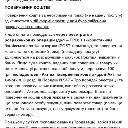
ПОВЕРНЕННЯ КОШТІВ
Повернення коштів за неотриманий товар (не надану послугу)
здійснюється
у тій формі оплати у якій була здійснена
розрахункова операція.
Якщо оплата проводилася
через реєстратор
розрахункових операцій
(далі – РРО) з використанням
банківської платіжної картки (POST-терміналу), то повернення
коштів за не отриманий товар (не надану послугу)
здійснюється на розрахунковий рахунок Покупця, відкритий у
банку. Якщо сума коштів, виданих при поверненні товару чи
ре-компенсації раніше оплаченої послуги, перевищує 100
грн,
складається «Акт на повернення коштів» далі-Акт
, на
вимоги п. 8 розд. III Порядку N 547 «Про порядок реєстрації та
ведення розрахункових книжок, книг обліку розрахункових
операцій». Акт можна запросити у менеджера. В акті на
повернення коштів
обов’язковим є
зазначити дані документа,
що встановлює особу покупця, який повертає товар (прізвище,
ім’я, по батькові покупця, назву документу (паспорт) та його
серію і номер).
При цьому суб’єкт господарювання (Продавець) зобов’язаний
надати особі, яка повертає товар (відмовляється від послуги),