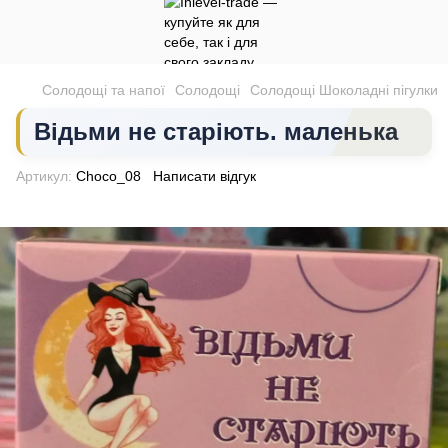
Солодощі та напої
Солодощі
Солодощі Шоколадні пігулки
Відьми не старіють. маленька
Артикул:
Choco_08
Написати відгук