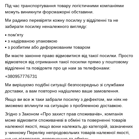
Під час транспортування товару логістичними компаніями
можуть виникнути форсмажорні обставини.
Ми радимо перевіряти кожну посилку у відділенні та не
забирати посилку неналежного вигляду:
▪️ пом'яту
▪️ з надірваною упаковкою
▪️ з розбитим або деформованим товаром
Ви маєте законне право відмовитися від такої посилки. Просто
відмовтеся від отримання такої посилки прямо у поштовому
відділенні та повідомте про це нам за телефонами:
+380957776731
Ми вирішуємо подібні ситуації безпосередньо зі службами
доставки, а вам повторно надішлемо ваше замовлення.
Якщо ви все ж таки забрали посилку з дефектом, ми ніяк не
зможемо вплинути на ситуацію з проблемною доставкою.
Згідно з Законом «Про захист прав споживачів», компанія
може відмовити споживачеві в обміні та поверненні товарів
належної якості, якщо вони належать до категорій, зазначених
у чинному Переліку непродовольчих товарів належної якості,
що не підлягають поверненню та обміну.