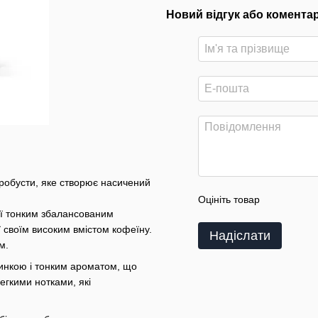
Новий відгук або комента
 робусти, яке створює насичений
Оцініть товар
 її тонким збалансованим
 своїм високим вмістом кофеїну.
Надіслати
м.
инкою і тонким ароматом, що
егкими нотками, які