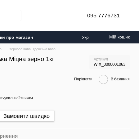
095 7776731
Мій кошик
уки про магазин
Укр
а
Зернова Кава Віденська Кава
ка Міцна зерно 1кг
Артикул
WIX_0000001063
Порівняти
В бажання
ичувальної знижки
Замовити швидко
рнення