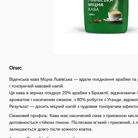
Опис
Віденська кава Міцна Львівська — вдале поєднання арабіки та
і тонізуючий кавовий напій.
Ця кава в зернах поєднує 20% арабіки з Бразилії, відзначаючи
ароматом і насиченим смаком, з 80% робусти з Уганди, відомої
Результат — досить міцний напій з чудовим тонізуючим ефекто
Смаковий профіль: Кава має насичений смак з приємною кисл
доповнюється стійкою пінкою. Післясмак м'який і приємний, з л
залишаються довго після кожного ковтка.