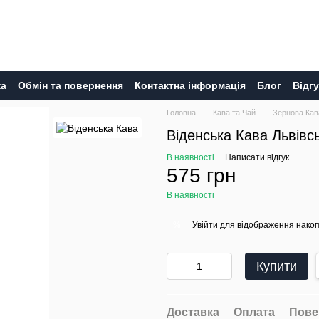
ка
Обмін та повернення
Контактна інформація
Блог
Відг
Головна
Кава та Чай
Зернова Кав
Віденська Кава Львівсь
В наявності
Написати відгук
575 грн
В наявності
Увійти
для відображення накоп
%
Купити
Доставка
Оплата
Пове