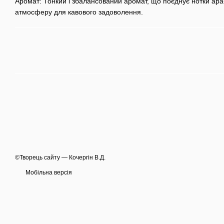
Аромат: Тонкий і збалансований аромат, що поєднує нотки араб
атмосферу для кавового задоволення.
©Творець сайту — Кочергін В.Д.
Мобільна версія