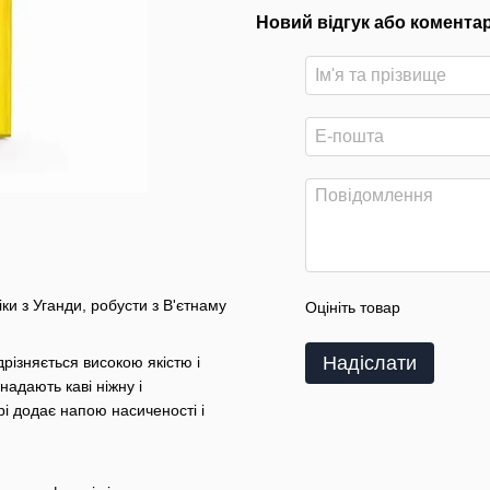
Новий відгук або комента
ки з Уганди, робусти з В'єтнаму
Оцініть товар
Надіслати
різняється високою якістю і
адають каві ніжну і
ррі додає напою насиченості і