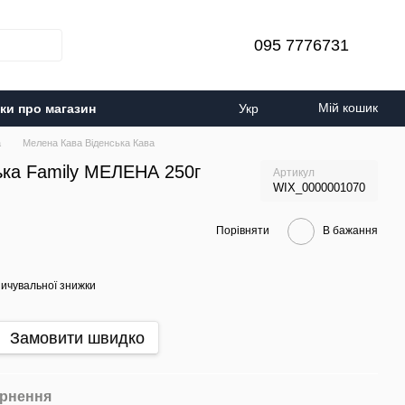
095 7776731
Мій кошик
уки про магазин
Укр
а
Мелена Кава Віденська Кава
ька Family МЕЛЕНА 250г
Артикул
WIX_0000001070
Порівняти
В бажання
ичувальної знижки
Замовити швидко
рнення