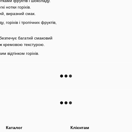
отками фруктів і шоколаду.
кі нотки горіхів.
ий, виразний смак.
 горіхів і тропічних фруктів,
абезпечує багатий смаковий
кож кремовою текстурою.
м відтінком горіхів.
Каталог
Клієнтам