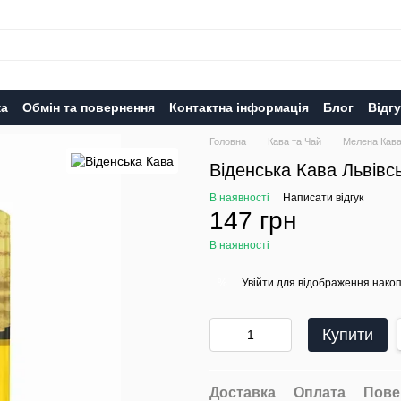
ка
Обмін та повернення
Контактна інформація
Блог
Відг
Головна
Кава та Чай
Мелена Кав
Віденська Кава Львівс
В наявності
Написати відгук
147 грн
В наявності
Увійти
для відображення накоп
%
Купити
Доставка
Оплата
Пове