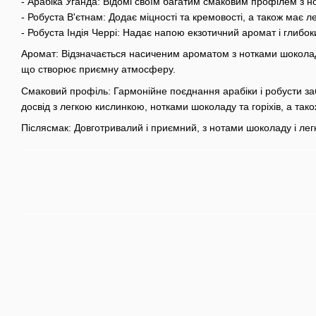
- Арабіка Уганда: Відомі своїм багатим смаковим профілем з н
- Робуста В'єтнам: Додає міцності та кремовості, а також має лег
- Робуста Індія Черрі: Надає напою екзотичний аромат і глибок
Аромат: Відзначається насиченим ароматом з нотками шоколаду,
що створює приємну атмосферу.
Смаковий профіль: Гармонійне поєднання арабіки і робусти з
досвід з легкою кислинкою, нотками шоколаду та горіхів, а та
Післясмак: Довготривалий і приємний, з нотами шоколаду і легки