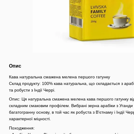
Опис
Кава натуральна смажена мелена першого гатунку
Склад продукту: 100% кава натуральна, що складається з арабі
та робусти з Індії Черрі.
Опис: Ця натуральна смажена мелена кава першого гатунку від
складним смаковим профілем. Вибрані зерна арабіки з Уганди н
багатогранну основу, в той час як робуста з В'єтнаму і Індії Че
характерної міцності.
Походження: