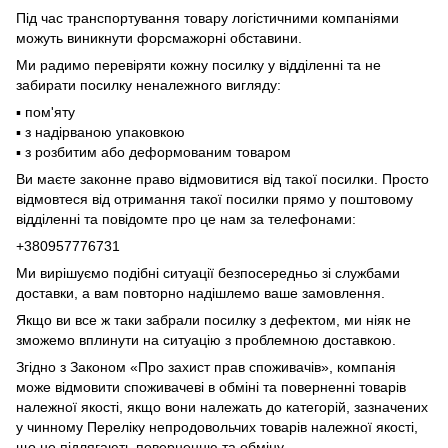
Під час транспортування товару логістичними компаніями
можуть виникнути форсмажорні обставини.
Ми радимо перевіряти кожну посилку у відділенні та не
забирати посилку неналежного вигляду:
▪️ пом'яту
▪️ з надірваною упаковкою
▪️ з розбитим або деформованим товаром
Ви маєте законне право відмовитися від такої посилки. Просто
відмовтеся від отримання такої посилки прямо у поштовому
відділенні та повідомте про це нам за телефонами:
+380957776731
Ми вирішуємо подібні ситуації безпосередньо зі службами
доставки, а вам повторно надішлемо ваше замовлення.
Якщо ви все ж таки забрали посилку з дефектом, ми ніяк не
зможемо вплинути на ситуацію з проблемною доставкою.
Згідно з Законом «Про захист прав споживачів», компанія
може відмовити споживачеві в обміні та поверненні товарів
належної якості, якщо вони належать до категорій, зазначених
у чинному Переліку непродовольчих товарів належної якості,
що не підлягають поверненню та обміну.