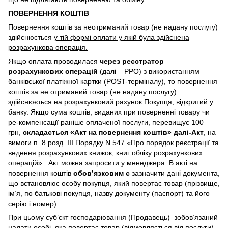
ПОВЕРНЕННЯ КОШТІВ
Повернення коштів за неотриманий товар (не надану послугу)
здійснюється
у тій формі оплати у якій була здійснена
розрахункова операція.
Якщо оплата проводилася
через реєстратор
розрахункових операцій
(далі – РРО) з використанням
банківської платіжної картки (POST-терміналу), то повернення
коштів за не отриманий товар (не надану послугу)
здійснюється на розрахунковий рахунок Покупця, відкритий у
банку. Якщо сума коштів, виданих при поверненні товару чи
ре-компенсації раніше оплаченої послуги, перевищує 100
грн,
складається «Акт на повернення коштів» далі-Акт
, на
вимоги п. 8 розд. III Порядку N 547 «Про порядок реєстрації та
ведення розрахункових книжок, книг обліку розрахункових
операцій». Акт можна запросити у менеджера. В акті на
повернення коштів
обов’язковим є
зазначити дані документа,
що встановлює особу покупця, який повертає товар (прізвище,
ім’я, по батькові покупця, назву документу (паспорт) та його
серію і номер).
При цьому суб’єкт господарювання (Продавець) зобов’язаний
надати особі, яка повертає товар (відмовляється від послуги),