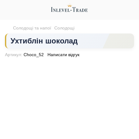
Солодощі та напої
Солодощі
Ухтиблін шоколад
Артикул:
Choco_52
Написати відгук