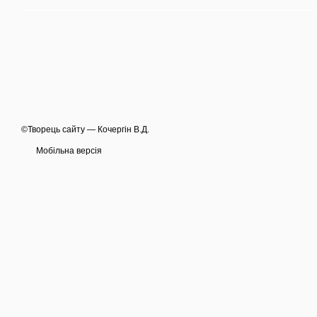
©Творець сайту — Кочергін В.Д.
Мобільна версія