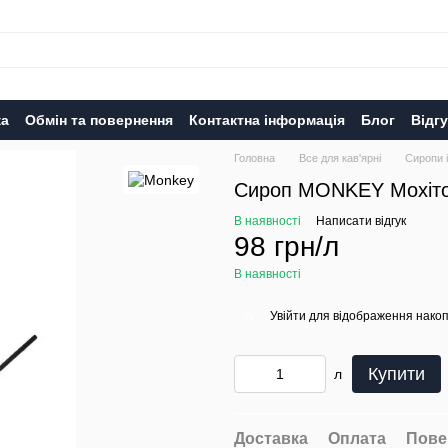
ка
Обмін та повернення
Контактна інформація
Блог
Відг
Головна
Все для кав'ярні
Сиропи і
Сироп MONKEY Мохіто
В наявності
Написати відгук
98 грн/л
В наявності
Увійти
для відображення накоп
%
Купити
л
Доставка
Оплата
Пове