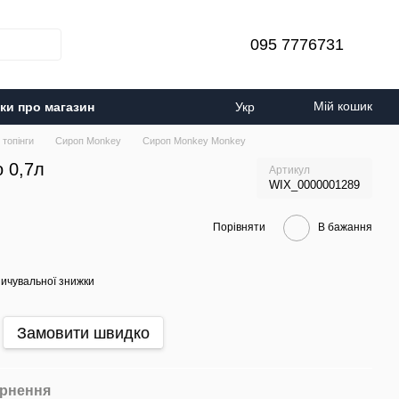
095 7776731
Мій кошик
уки про магазин
Укр
 топінги
Сироп Monkey
Сироп Monkey Monkey
 0,7л
Артикул
WIX_0000001289
Порівняти
В бажання
ичувальної знижки
Замовити швидко
рнення