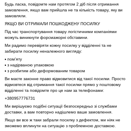
Будь ласка, повідомте нам протягом 2 діб після отримання
замовлення, якщо вам прийшла не та кількість товару, яку ви
замовляли.
ЯКЩО ВИ ОТРИМАЛИ ПОШКОДЖЕНУ ПОСИЛКУ
Під час транспортування товару логістичними компаніями
можуть виникнути форсмажорні обставини.
Ми радимо перевіряти кожну посилку у відділенні та не
забирати посилку неналежного вигляду:
▪️ пом'яту
▪️ з надірваною упаковкою
▪️ з розбитим або деформованим товаром
Ви маєте законне право відмовитися від такої посилки. Просто
відмовтеся від отримання такої посилки прямо у поштовому
відділенні та повідомте про це нам за телефонами:
+380957776731
Ми вирішуємо подібні ситуації безпосередньо зі службами
доставки, а вам повторно надішлемо ваше замовлення.
Якщо ви все ж таки забрали посилку з дефектом, ми ніяк не
зможемо вплинути на ситуацію з проблемною доставкою.