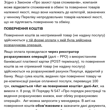
Згідно з Законом «Про захист прав споживачів», компанія
може відмовити споживачеві в обміні та поверненні товарів
належної якості, якщо вони належать до категорій, зазначених
у чинному Переліку непродовольчих товарів належної якості,
що не підлягають поверненню та обміну.
ПОВЕРНЕННЯ КОШТІВ
Повернення коштів за неотриманий товар (не надану послугу)
здійснюється
у тій формі оплати у якій була здійснена
розрахункова операція.
Якщо оплата проводилася
через реєстратор
розрахункових операцій
(далі – РРО) з використанням
банківської платіжної картки (POST-терміналу), то повернення
коштів за не отриманий товар (не надану послугу)
здійснюється на розрахунковий рахунок Покупця, відкритий у
банку. Якщо сума коштів, виданих при поверненні товару чи
ре-компенсації раніше оплаченої послуги, перевищує 100
грн,
складається «Акт на повернення коштів» далі-Акт
, на
вимоги п. 8 розд. III Порядку N 547 «Про порядок реєстрації та
ведення розрахункових книжок, книг обліку розрахункових
операцій». Акт можна запросити у менеджера. В акті на
повернення коштів
обов’язковим є
зазначити дані документа,