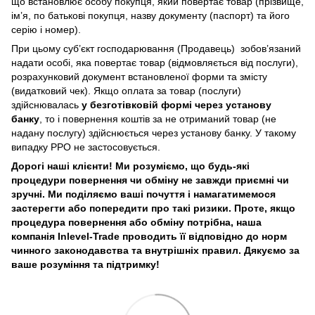
що встановлює особу покупця, який повертає товар (прізвище,
ім’я, по батькові покупця, назву документу (паспорт) та його
серію і номер).
При цьому суб’єкт господарювання (Продавець) зобов’язаний
надати особі, яка повертає товар (відмовляється від послуги),
розрахунковий документ встановленої форми та змісту
(видатковий чек). Якщо оплата за товар (послуги)
здійснювалась
у безготівковій формі через установу
банку
, то і повернення коштів за не отриманий товар (не
надану послугу) здійснюється через установу банку. У такому
випадку РРО не застосовується.
Дорогі наші клієнти! Ми розуміємо, що будь-які
процедури повернення чи обміну не завжди приємні чи
зручні. Ми поділяємо ваші почуття і намагатимемося
застерегти або попередити про такі ризики. Проте, якщо
процедура повернення або обміну потрібна, наша
компанія Inlevel-Trade проводить її відповідно до норм
чинного законодавства та внутрішніх правил.
Дякуємо за
ваше розуміння та підтримку!