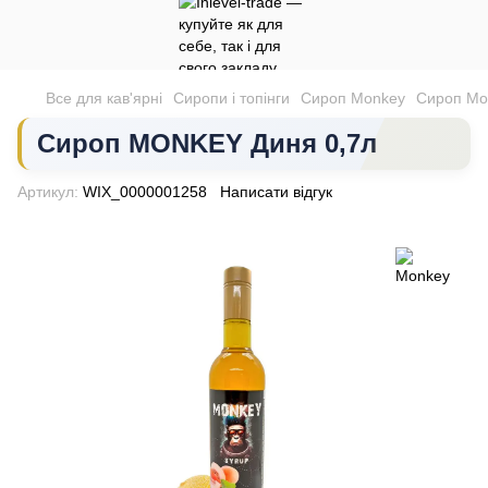
Все для кав'ярні
Сиропи і топінги
Сироп Monkey
Сироп Mo
Сироп MONKEY Диня 0,7л
Артикул:
WIX_0000001258
Написати відгук