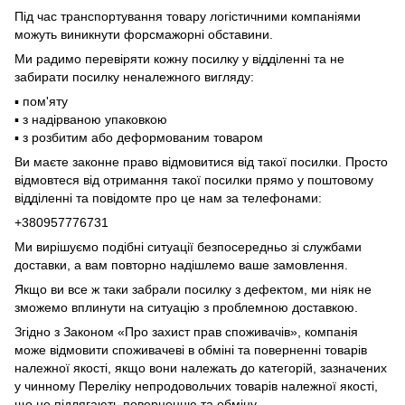
Під час транспортування товару логістичними компаніями
можуть виникнути форсмажорні обставини.
Ми радимо перевіряти кожну посилку у відділенні та не
забирати посилку неналежного вигляду:
▪️ пом'яту
▪️ з надірваною упаковкою
▪️ з розбитим або деформованим товаром
Ви маєте законне право відмовитися від такої посилки. Просто
відмовтеся від отримання такої посилки прямо у поштовому
відділенні та повідомте про це нам за телефонами:
+380957776731
Ми вирішуємо подібні ситуації безпосередньо зі службами
доставки, а вам повторно надішлемо ваше замовлення.
Якщо ви все ж таки забрали посилку з дефектом, ми ніяк не
зможемо вплинути на ситуацію з проблемною доставкою.
Згідно з Законом «Про захист прав споживачів», компанія
може відмовити споживачеві в обміні та поверненні товарів
належної якості, якщо вони належать до категорій, зазначених
у чинному Переліку непродовольчих товарів належної якості,
що не підлягають поверненню та обміну.