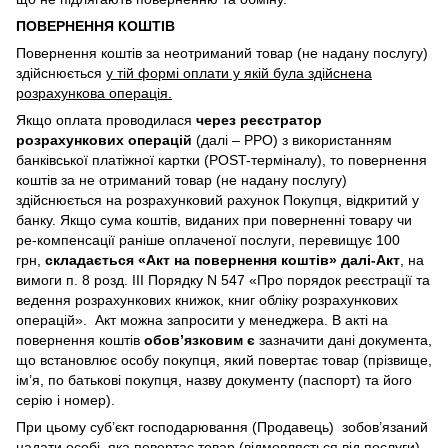
ПОВЕРНЕННЯ КОШТІВ
Повернення коштів за неотриманий товар (не надану послугу)
здійснюється
у тій формі оплати у якій була здійснена
розрахункова операція.
Якщо оплата проводилася
через реєстратор
розрахункових операцій
(далі – РРО) з використанням
банківської платіжної картки (POST-терміналу), то повернення
коштів за не отриманий товар (не надану послугу)
здійснюється на розрахунковий рахунок Покупця, відкритий у
банку. Якщо сума коштів, виданих при поверненні товару чи
ре-компенсації раніше оплаченої послуги, перевищує 100
грн,
складається «Акт на повернення коштів» далі-Акт
, на
вимоги п. 8 розд. III Порядку N 547 «Про порядок реєстрації та
ведення розрахункових книжок, книг обліку розрахункових
операцій». Акт можна запросити у менеджера. В акті на
повернення коштів
обов’язковим є
зазначити дані документа,
що встановлює особу покупця, який повертає товар (прізвище,
ім’я, по батькові покупця, назву документу (паспорт) та його
серію і номер).
При цьому суб’єкт господарювання (Продавець) зобов’язаний
надати особі, яка повертає товар (відмовляється від послуги),