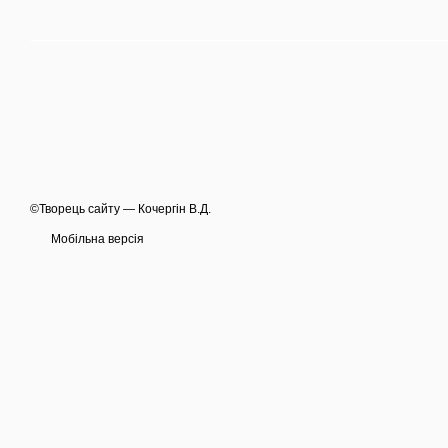
©Творець сайту — Кочергін В.Д.
Мобільна версія