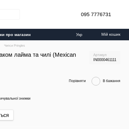
095 7776731
Мій кошик
уки про магазин
Укр
Чипси Pringles
смаком лайма та чилі (Mexican
Артикул
IN0000461111
Порівняти
В бажання
ичувальної знижки
ться