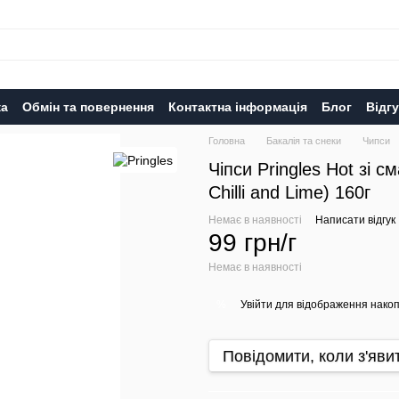
ка
Обмін та повернення
Контактна інформація
Блог
Відг
Головна
Бакалія та снеки
Чипси
Чіпси Pringles Hot зі 
Chilli and Lime) 160г
Немає в наявності
Написати відгук
99 грн/г
Немає в наявності
Увійти
для відображення накоп
%
Повідомити, коли з'яви