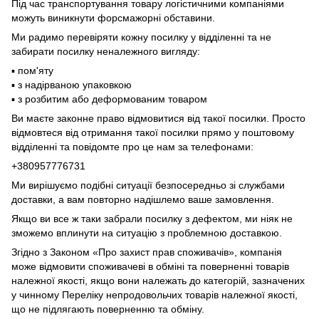
Під час транспортування товару логістичними компаніями
можуть виникнути форсмажорні обставини.
Ми радимо перевіряти кожну посилку у відділенні та не
забирати посилку неналежного вигляду:
▪️ пом'яту
▪️ з надірваною упаковкою
▪️ з розбитим або деформованим товаром
Ви маєте законне право відмовитися від такої посилки. Просто
відмовтеся від отримання такої посилки прямо у поштовому
відділенні та повідомте про це нам за телефонами:
+380957776731
Ми вирішуємо подібні ситуації безпосередньо зі службами
доставки, а вам повторно надішлемо ваше замовлення.
Якщо ви все ж таки забрали посилку з дефектом, ми ніяк не
зможемо вплинути на ситуацію з проблемною доставкою.
Згідно з Законом «Про захист прав споживачів», компанія
може відмовити споживачеві в обміні та поверненні товарів
належної якості, якщо вони належать до категорій, зазначених
у чинному Переліку непродовольчих товарів належної якості,
що не підлягають поверненню та обміну.