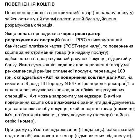
ПОВЕРНЕННЯ КОШТІВ
Повернення коштів за неотриманий товар (не надану послугу)
здійснюється
у тій формі оплати у якій була здійснена
розрахункова операція.
Якщо оплата проводилася
через реєстратор
розрахункових операцій
(далі – РРО) з використанням
банківської платіжної картки (POST-терміналу), то повернення
коштів за не отриманий товар (не надану послугу)
здійснюється на розрахунковий рахунок Покупця, відкритий у
банку. Якщо сума коштів, виданих при поверненні товару чи
ре-компенсації раніше оплаченої послуги, перевищує 100
грн,
складається «Акт на повернення коштів» далі-Акт
, на
вимоги п. 8 розд. III Порядку N 547 «Про порядок реєстрації та
ведення розрахункових книжок, книг обліку розрахункових
операцій». Акт можна запросити у менеджера. В акті на
повернення коштів
обов’язковим є
зазначити дані документа,
що встановлює особу покупця, який повертає товар (прізвище,
ім’я, по батькові покупця, назву документу (паспорт) та його
серію і номер).
При цьому суб’єкт господарювання (Продавець) зобов’язаний
надати особі, яка повертає товар (відмовляється від послуги),