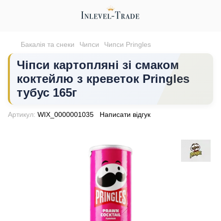
Бакалія та снеки
Чипси
Чипси Pringles
Чіпси картопляні зі смаком
коктейлю з креветок Pringles
тубус 165г
Артикул:
WIX_0000001035
Написати відгук