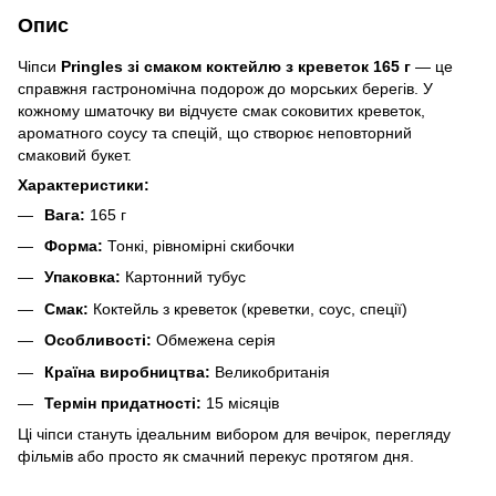
Опис
Чіпси
Pringles зі смаком коктейлю з креветок 165 г
— це
справжня гастрономічна подорож до морських берегів. У
кожному шматочку ви відчуєте смак соковитих креветок,
ароматного соусу та спецій, що створює неповторний
смаковий букет.
Характеристики:
Вага:
165 г
Форма:
Тонкі, рівномірні скибочки
Упаковка:
Картонний тубус
Смак:
Коктейль з креветок (креветки, соус, спеції)
Особливості:
Обмежена серія
Країна виробництва:
Великобританія
Термін придатності:
15 місяців
Ці чіпси стануть ідеальним вибором для вечірок, перегляду
фільмів або просто як смачний перекус протягом дня.