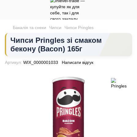
Бакалія та снеки
Чипси
Чипси Pringles
Чипси Pringles зі смаком
бекону (Bacon) 165г
Артикул:
WIX_0000001033
Написати відгук