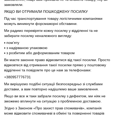
замовляли.
ЯКЩО ВИ ОТРИМАЛИ ПОШКОДЖЕНУ ПОСИЛКУ
Під час транспортування товару логістичними компаніями
можуть виникнути форсмажорні обставини.
Ми радимо перевіряти кожну посилку у відділенні та не
забирати посилку неналежного вигляду:
▪️ пом'яту
▪️ з надірваною упаковкою
▪️ з розбитим або деформованим товаром
Ви маєте законне право відмовитися від такої посилки. Просто
відмовтеся від отримання такої посилки прямо у поштовому
відділенні та повідомте про це нам за телефонами:
+380957776731
Ми вирішуємо подібні ситуації безпосередньо зі службами
доставки, а вам повторно надішлемо ваше замовлення.
Якщо ви все ж таки забрали посилку з дефектом, ми ніяк не
зможемо вплинути на ситуацію з проблемною доставкою.
Згідно з Законом «Про захист прав споживачів», компанія
може відмовити споживачеві в обміні та поверненні товарів