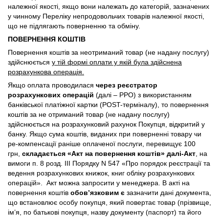
належної якості, якщо вони належать до категорій, зазначених
у чинному Переліку непродовольчих товарів належної якості,
що не підлягають поверненню та обміну.
ПОВЕРНЕННЯ КОШТІВ
Повернення коштів за неотриманий товар (не надану послугу)
здійснюється
у тій формі оплати у якій була здійснена
розрахункова операція.
Якщо оплата проводилася
через реєстратор
розрахункових операцій
(далі – РРО) з використанням
банківської платіжної картки (POST-терміналу), то повернення
коштів за не отриманий товар (не надану послугу)
здійснюється на розрахунковий рахунок Покупця, відкритий у
банку. Якщо сума коштів, виданих при поверненні товару чи
ре-компенсації раніше оплаченої послуги, перевищує 100
грн,
складається «Акт на повернення коштів» далі-Акт
, на
вимоги п. 8 розд. III Порядку N 547 «Про порядок реєстрації та
ведення розрахункових книжок, книг обліку розрахункових
операцій». Акт можна запросити у менеджера. В акті на
повернення коштів
обов’язковим є
зазначити дані документа,
що встановлює особу покупця, який повертає товар (прізвище,
ім’я, по батькові покупця, назву документу (паспорт) та його