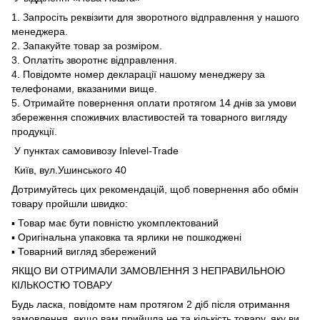
1. Запросіть реквізити для зворотного відправлення у нашого
менеджера.
2. Запакуйте товар за розміром.
3. Оплатіть зворотнє відправлення.
4. Повідомте номер декларації нашому менеджеру за
телефонами, вказаними вище.
5. Отримайте повернення оплати протягом 14 днів за умови
збереження споживчих властивостей та товарного вигляду
продукції.
У пунктах самовивозу Inlevel-Trade
Київ, вул.Ушинського 40
Дотримуйтесь цих рекомендацій, щоб повернення або обмін
товару пройшли швидко:
▪️ Товар має бути повністю укомплектований
▪️ Оригінальна упаковка та ярлики не пошкоджені
▪️ Товарний вигляд збережений
ЯКЩО ВИ ОТРИМАЛИ ЗАМОВЛЕННЯ З НЕПРАВИЛЬНОЮ
КІЛЬКОСТЮ ТОВАРУ
Будь ласка, повідомте нам протягом 2 діб після отримання
замовлення, якщо вам прийшла не та кількість товару, яку ви