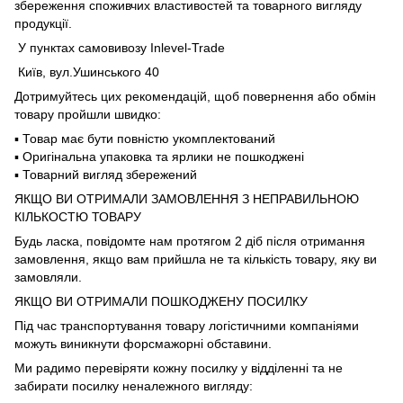
збереження споживчих властивостей та товарного вигляду
продукції.
У пунктах самовивозу Inlevel-Trade
Київ, вул.Ушинського 40
Дотримуйтесь цих рекомендацій, щоб повернення або обмін
товару пройшли швидко:
▪️ Товар має бути повністю укомплектований
▪️ Оригінальна упаковка та ярлики не пошкоджені
▪️ Товарний вигляд збережений
ЯКЩО ВИ ОТРИМАЛИ ЗАМОВЛЕННЯ З НЕПРАВИЛЬНОЮ
КІЛЬКОСТЮ ТОВАРУ
Будь ласка, повідомте нам протягом 2 діб після отримання
замовлення, якщо вам прийшла не та кількість товару, яку ви
замовляли.
ЯКЩО ВИ ОТРИМАЛИ ПОШКОДЖЕНУ ПОСИЛКУ
Під час транспортування товару логістичними компаніями
можуть виникнути форсмажорні обставини.
Ми радимо перевіряти кожну посилку у відділенні та не
забирати посилку неналежного вигляду: