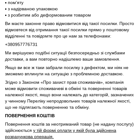
▪️ пом'яту
▪️ з надірваною упаковкою
▪️ з розбитим або деформованим товаром
Ви маєте законне право відмовитися від такої посилки. Просто
відмовтеся від отримання такої посилки прямо у поштовому
відділенні та повідомте про це нам за телефонами:
+380957776731
Ми вирішуємо подібні ситуації безпосередньо зі службами
доставки, а вам повторно надішлемо ваше замовлення.
Якщо ви все ж таки забрали посилку з дефектом, ми ніяк не
зможемо вплинути на ситуацію з проблемною доставкою.
Згідно з Законом «Про захист прав споживачів», компанія
може відмовити споживачеві в обміні та поверненні товарів
належної якості, якщо вони належать до категорій, зазначених
у чинному Переліку непродовольчих товарів належної якості,
що не підлягають поверненню та обміну.
ПОВЕРНЕННЯ КОШТІВ
Повернення коштів за неотриманий товар (не надану послугу)
здійснюється
у тій формі оплати у якій була здійснена
розрахункова операція.