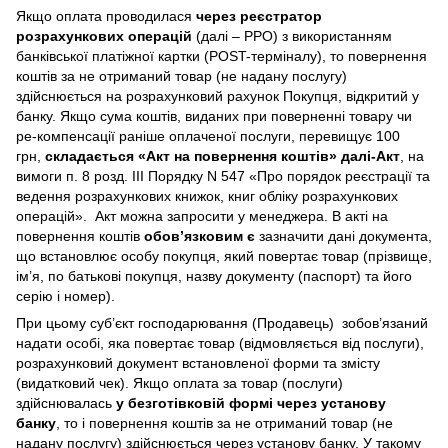
Якщо оплата проводилася
через реєстратор
розрахункових операцій
(далі – РРО) з використанням
банківської платіжної картки (POST-терміналу), то повернення
коштів за не отриманий товар (не надану послугу)
здійснюється на розрахунковий рахунок Покупця, відкритий у
банку. Якщо сума коштів, виданих при поверненні товару чи
ре-компенсації раніше оплаченої послуги, перевищує 100
грн,
складається «Акт на повернення коштів» далі-Акт
, на
вимоги п. 8 розд. III Порядку N 547 «Про порядок реєстрації та
ведення розрахункових книжок, книг обліку розрахункових
операцій». Акт можна запросити у менеджера. В акті на
повернення коштів
обов’язковим є
зазначити дані документа,
що встановлює особу покупця, який повертає товар (прізвище,
ім’я, по батькові покупця, назву документу (паспорт) та його
серію і номер).
При цьому суб’єкт господарювання (Продавець) зобов’язаний
надати особі, яка повертає товар (відмовляється від послуги),
розрахунковий документ встановленої форми та змісту
(видатковий чек). Якщо оплата за товар (послуги)
здійснювалась
у безготівковій формі через установу
банку
, то і повернення коштів за не отриманий товар (не
надану послугу) здійснюється через установу банку. У такому