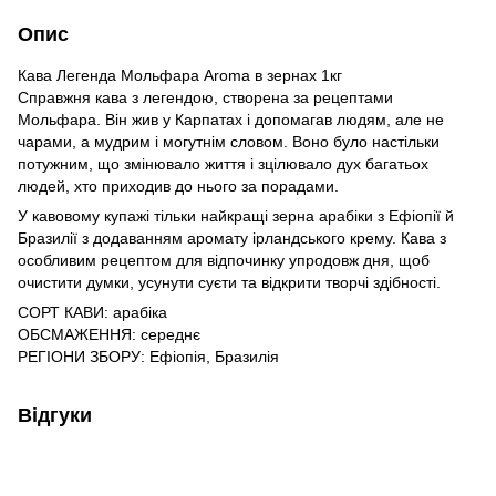
Опис
Кава Легенда Мольфара Aroma в зернах 1кг
Справжня кава з легендою, створена за рецептами
Мольфара. Він жив у Карпатах і допомагав людям, але не
чарами, а мудрим і могутнім словом. Воно було настільки
потужним, що змінювало життя і зцілювало дух багатьох
людей, хто приходив до нього за порадами.
У кавовому купажі тільки найкращі зерна арабіки з Ефіопії й
Бразилії з додаванням аромату ірландського крему. Кава з
особливим рецептом для відпочинку упродовж дня, щоб
очистити думки, усунути суєти та відкрити творчі здібності.
СОРТ КАВИ: арабіка
ОБСМАЖЕННЯ: середнє
РЕГІОНИ ЗБОРУ: Ефіопія, Бразилія
Відгуки