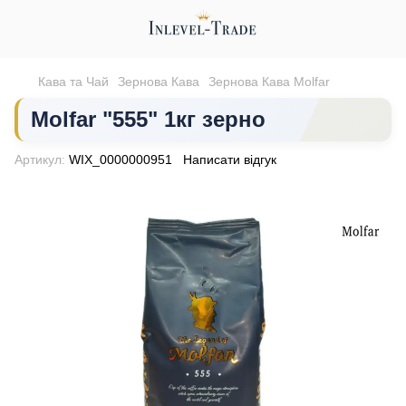
Кава та Чай
Зернова Кава
Зернова Кава Molfar
Molfar "555" 1кг зерно
Артикул:
WIX_0000000951
Написати відгук