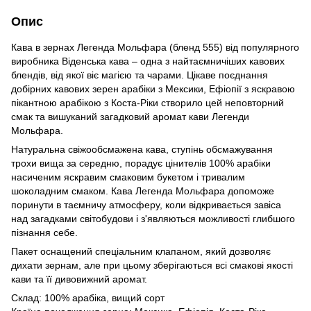
Опис
Кава в зернах Легенда Мольфара (бленд 555) від популярного
виробника Віденська кава – одна з найтаємничіших кавових
блендів, від якої віє магією та чарами. Цікаве поєднання
добірних кавових зерен арабіки з Мексики, Ефіопії з яскравою
пікантною арабікою з Коста-Ріки створило цей неповторний
смак та вишуканий загадковий аромат кави Легенди
Мольфара.
Натуральна свіжообсмажена кава, ступінь обсмажування
трохи вища за середню, порадує цінителів 100% арабіки
насиченим яскравим смаковим букетом і тривалим
шоколадним смаком. Кава Легенда Мольфара допоможе
поринути в таємничу атмосферу, коли відкривається завіса
над загадками світобудови і з'являються можливості глибшого
пізнання себе.
Пакет оснащений спеціальним клапаном, який дозволяє
дихати зернам, але при цьому зберігаються всі смакові якості
кави та її дивовижний аромат.
Склад: 100% арабіка, вищий сорт