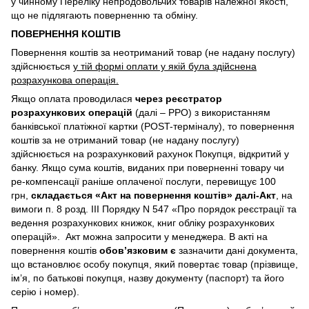
у чинному Переліку непродовольчих товарів належної якості,
що не підлягають поверненню та обміну.
ПОВЕРНЕННЯ КОШТІВ
Повернення коштів за неотриманий товар (не надану послугу)
здійснюється
у тій формі оплати у якій була здійснена
розрахункова операція.
Якщо оплата проводилася
через реєстратор
розрахункових операцій
(далі – РРО) з використанням
банківської платіжної картки (POST-терміналу), то повернення
коштів за не отриманий товар (не надану послугу)
здійснюється на розрахунковий рахунок Покупця, відкритий у
банку. Якщо сума коштів, виданих при поверненні товару чи
ре-компенсації раніше оплаченої послуги, перевищує 100
грн,
складається «Акт на повернення коштів» далі-Акт
, на
вимоги п. 8 розд. III Порядку N 547 «Про порядок реєстрації та
ведення розрахункових книжок, книг обліку розрахункових
операцій». Акт можна запросити у менеджера. В акті на
повернення коштів
обов’язковим є
зазначити дані документа,
що встановлює особу покупця, який повертає товар (прізвище,
ім’я, по батькові покупця, назву документу (паспорт) та його
серію і номер).