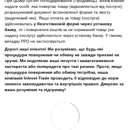
При цьому суб’єкт господарювання (Продавець) зобов’язаний
надати особі, яка повертає товар (відмовляється від послуги),
розрахунковий документ встановленої форми та змісту
(видатковий чек). Якщо оплата за товар (послуги)
здійснювалась
у безготівковій формі через установу
банку
, то і повернення коштів за не отриманий товар (не
надану послугу) здійснюється через установу банку. У такому
випадку РРО не застосовується.
Дорогі наші клієнти! Ми розуміємо, що будь-які
процедури повернення чи обміну не завжди приємні чи
зручні. Ми поділяємо ваші почуття і намагатимемося
застерегти або попередити про такі ризики. Проте, якщо
процедура повернення або обміну потрібна, наша
компанія Inlevel-Trade проводить її відповідно до норм
чинного законодавства та внутрішніх правил.
Дякуємо за
ваше розуміння та підтримку!