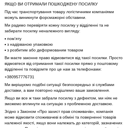
ЯКЩО ВИ ОТРИМАЛИ ПОШКОДЖЕНУ ПОСИЛКУ
Під час транспортування товару логістичними компаніями
можуть виникнути форсмажорні обставини.
Ми радимо перевіряти кожну посилку у відділенні та не
забирати посилку неналежного вигляду:
▪️ пом'яту
▪️ з надірваною упаковкою
▪️ з розбитим або деформованим товаром
Ви маєте законне право відмовитися від такої посилки. Просто
відмовтеся від отримання такої посилки прямо у поштовому
відділенні та повідомте про це нам за телефонами:
+380957776731
Ми вирішуємо подібні ситуації безпосередньо зі службами
доставки, а вам повторно надішлемо ваше замовлення.
Якщо ви все ж таки забрали посилку з дефектом, ми ніяк не
зможемо вплинути на ситуацію з проблемною доставкою.
Згідно з Законом «Про захист прав споживачів», компанія
може відмовити споживачеві в обміні та поверненні товарів
належної якості, якщо вони належать до категорій, зазначених