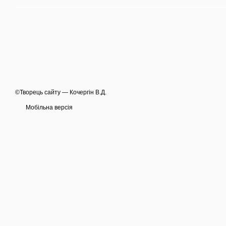
©Творець сайту — Кочергін В.Д.
Мобільна версія