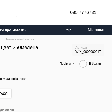
095 7776731
Мій кошик
уки про магазин
Укр
а
Мелена Кава Lavazza
o цвет 250мелена
Артикул
WIX_0000000917
Порівняти
В бажання
ичувальної знижки
ться
рнення