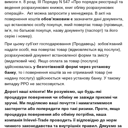
вимоги п. 8 розд. III Порядку N 547 «Про порядок реєстрації та
ведення розрахункових книжок, книг обліку розрахункових
операцій». Акт можна запросити у менеджера. В акті на
повернення коштів
обов’язковим є
зазначити дані документа,
що встановлює особу покупця, який повертає товар (прізвище,
ім’я, по батькові покупця, назву документу (паспорт) та його
серію і номер).
При цьому суб’єкт господарювання (Продавець) зобов’язаний
надати особі, яка повертає товар (відмовляється від послуги),
розрахунковий документ встановленої форми та змісту
(видатковий чек). Якщо оплата за товар (послуги)
здійснювалась
у безготівковій формі через установу
банку
, то і повернення коштів за не отриманий товар (не
надану послугу) здійснюється через установу банку. У такому
випадку РРО не застосовується.
Дорогі наші клієнти! Ми розуміємо, що будь-які
процедури повернення чи обміну не завжди приємні чи
зручні. Ми поділяємо ваші почуття і намагатимемося
застерегти або попередити про такі ризики. Проте, якщо
процедура повернення або обміну потрібна, наша
компанія Inlevel-Trade проводить її відповідно до норм
чинного законодавства та внутрішніх правил.
Дякуємо за