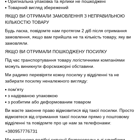
▪️ Оригінальна упаковка та ярлики не пошкоджені
▪️ Товарний вигляд збережений
ЯКЩО ВИ ОТРИМАЛИ ЗАМОВЛЕННЯ З НЕПРАВИЛЬНОЮ
КІЛЬКОСТЮ ТОВАРУ
Будь ласка, повідомте нам протягом 2 діб після отримання
замовлення, якщо вам прийшла не та кількість товару, яку ви
замовляли.
ЯКЩО ВИ ОТРИМАЛИ ПОШКОДЖЕНУ ПОСИЛКУ
Під час транспортування товару логістичними компаніями
можуть виникнути форсмажорні обставини.
Ми радимо перевіряти кожну посилку у відділенні та не
забирати посилку неналежного вигляду:
▪️ пом'яту
▪️ з надірваною упаковкою
▪️ з розбитим або деформованим товаром
Ви маєте законне право відмовитися від такої посилки. Просто
відмовтеся від отримання такої посилки прямо у поштовому
відділенні та повідомте про це нам за телефонами:
+380957776731
Ми вирішуємо подібні ситуації безпосередньо зі службами