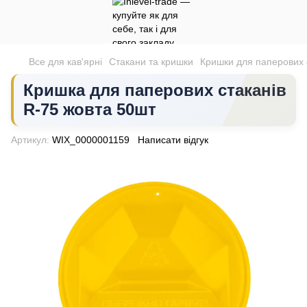
Все для кав'ярні
Стакани та кришки
Кришки для паперових 
Кришка для паперових стаканів
R-75 жовта 50шт
Артикул:
WIX_0000001159
Написати відгук