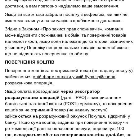
доставки, а вам повторно надішлемо ваше замовлення.
Якщо ви все ж таки забрали посилку з дефектом, ми ніяк не
зможемо вплинути на ситуацію з проблемною доставкою.
Згідно з Законом «Про захист прав споживачів», компанія
може відмовити споживачеві в обміні та поверненні товарів
належної якості, якщо вони належать до категорій, зазначених
у чинному Переліку непродовольчих товарів належної якості,
що не підлягають поверненню та обміну.
ПОВЕРНЕННЯ КОШТІВ
Повернення коштів за неотриманий товар (не надану послугу)
здійснюється
у тій формі оплати у якій була здійснена
розрахункова операція.
Якщо оплата проводилася
через реєстратор
розрахункових операцій
(далі – РРО) з використанням
банківської платіжної картки (POST-терміналу), то повернення
коштів за не отриманий товар (не надану послугу)
здійснюється на розрахунковий рахунок Покупця, відкритий у
банку. Якщо сума коштів, виданих при поверненні товару чи
ре-компенсації раніше оплаченої послуги, перевищує 100
грн,
складається «Акт на повернення коштів» далі-Акт
, на