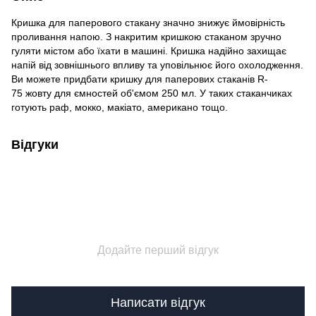
Кришка для паперового стакану значно знижує ймовірність
проливання напою. З накритим кришкою стаканом зручно
гуляти містом або їхати в машині. Кришка надійно захищає
напій від зовнішнього впливу та уповільнює його охолодження.
Ви можете придбати кришку для паперових стаканів R-
75 жовту для ємностей об'ємом 250 мл. У таких стаканчиках
готують раф, мокко, макіато, американо тощо.
Відгуки
Додайте перший відгук
Написати відгук