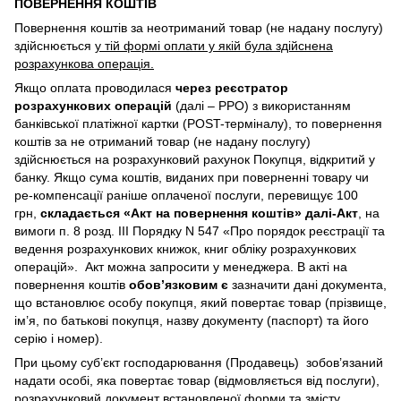
ПОВЕРНЕННЯ КОШТІВ
Повернення коштів за неотриманий товар (не надану послугу)
здійснюється
у тій формі оплати у якій була здійснена
розрахункова операція.
Якщо оплата проводилася
через реєстратор
розрахункових операцій
(далі – РРО) з використанням
банківської платіжної картки (POST-терміналу), то повернення
коштів за не отриманий товар (не надану послугу)
здійснюється на розрахунковий рахунок Покупця, відкритий у
банку. Якщо сума коштів, виданих при поверненні товару чи
ре-компенсації раніше оплаченої послуги, перевищує 100
грн,
складається «Акт на повернення коштів» далі-Акт
, на
вимоги п. 8 розд. III Порядку N 547 «Про порядок реєстрації та
ведення розрахункових книжок, книг обліку розрахункових
операцій». Акт можна запросити у менеджера. В акті на
повернення коштів
обов’язковим є
зазначити дані документа,
що встановлює особу покупця, який повертає товар (прізвище,
ім’я, по батькові покупця, назву документу (паспорт) та його
серію і номер).
При цьому суб’єкт господарювання (Продавець) зобов’язаний
надати особі, яка повертає товар (відмовляється від послуги),
розрахунковий документ встановленої форми та змісту