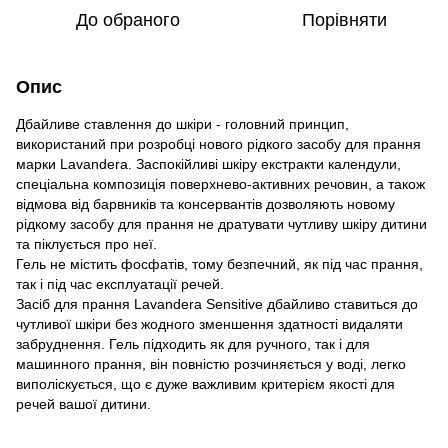
До обраного
Порівняти
Опис
Дбайливе ставлення до шкіри - головний принцип,
використаний при розробці нового рідкого засобу для прання
марки Lavandera. Заспокійливі шкіру екстракти календули,
спеціальна композиція поверхнево-активних речовин, а також
відмова від барвників та консервантів дозволяють новому
рідкому засобу для прання не дратувати чутливу шкіру дитини
та піклується про неї.
Гель не містить фосфатів, тому безпечний, як під час прання,
так і під час експлуатації речей.
Засіб для прання Lavandera Sensitive дбайливо ставиться до
чутливої шкіри без жодного зменшення здатності видаляти
забруднення. Гель підходить як для ручного, так і для
машинного прання, він повністю розчиняється у воді, легко
виполіскується, що є дуже важливим критерієм якості для
речей вашої дитини.