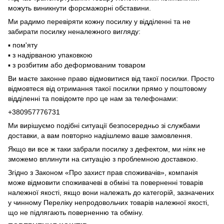
можуть виникнути форсмажорні обставини.
Ми радимо перевіряти кожну посилку у відділенні та не
забирати посилку неналежного вигляду:
▪️ пом'яту
▪️ з надірваною упаковкою
▪️ з розбитим або деформованим товаром
Ви маєте законне право відмовитися від такої посилки. Просто
відмовтеся від отримання такої посилки прямо у поштовому
відділенні та повідомте про це нам за телефонами:
+380957776731
Ми вирішуємо подібні ситуації безпосередньо зі службами
доставки, а вам повторно надішлемо ваше замовлення.
Якщо ви все ж таки забрали посилку з дефектом, ми ніяк не
зможемо вплинути на ситуацію з проблемною доставкою.
Згідно з Законом «Про захист прав споживачів», компанія
може відмовити споживачеві в обміні та поверненні товарів
належної якості, якщо вони належать до категорій, зазначених
у чинному Переліку непродовольчих товарів належної якості,
що не підлягають поверненню та обміну.