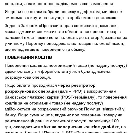
доставки, а вам повторно надішлемо ваше замовлення.
Якщо ви все ж таки забрали посилку з дефектом, ми ніяк не
зможемо вплинути на ситуацію з проблемною доставкою.
Згідно з Законом «Про захист прав споживачів», компанія
може відмовити споживачеві в обміні та поверненні товарів
належної якості, якщо вони належать до категорій, зазначених
у чинному Переліку непродовольчих товарів належної якості,
що не підлягають поверненню та обміну.
ПОВЕРНЕННЯ КОШТІВ
Повернення коштів за неотриманий товар (не надану послугу)
здійснюється
у тій формі оплати у якій була здійснена
розрахункова операція.
Якщо оплата проводилася
через реєстратор
розрахункових операцій
(далі – РРО) з використанням
банківської платіжної картки (POST-терміналу), то повернення
коштів за не отриманий товар (не надану послугу)
здійснюється на розрахунковий рахунок Покупця, відкритий у
банку. Якщо сума коштів, виданих при поверненні товару чи
ре-компенсації раніше оплаченої послуги, перевищує 100
грн,
складається «Акт на повернення коштів» далі-Акт
, на
вимоги п. 8 розд. III Порядку N 547 «Про порядок реєстрації та