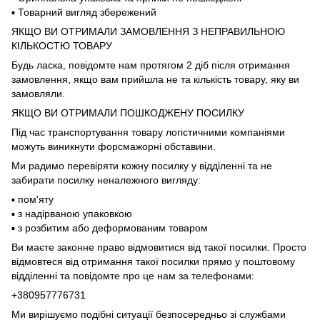
▪️ Товарний вигляд збережений
ЯКЩО ВИ ОТРИМАЛИ ЗАМОВЛЕННЯ З НЕПРАВИЛЬНОЮ
КІЛЬКОСТЮ ТОВАРУ
Будь ласка, повідомте нам протягом 2 діб після отримання
замовлення, якщо вам прийшла не та кількість товару, яку ви
замовляли.
ЯКЩО ВИ ОТРИМАЛИ ПОШКОДЖЕНУ ПОСИЛКУ
Під час транспортування товару логістичними компаніями
можуть виникнути форсмажорні обставини.
Ми радимо перевіряти кожну посилку у відділенні та не
забирати посилку неналежного вигляду:
▪️ пом'яту
▪️ з надірваною упаковкою
▪️ з розбитим або деформованим товаром
Ви маєте законне право відмовитися від такої посилки. Просто
відмовтеся від отримання такої посилки прямо у поштовому
відділенні та повідомте про це нам за телефонами:
+380957776731
Ми вирішуємо подібні ситуації безпосередньо зі службами