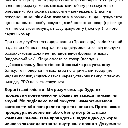
ведення розрахункових книжок, книг обліку розрахункових
операцій». Акт можна запросити у менеджера. В акті на
повернення коштів
обов’язковим є
зазначити дані документа,
що встановлює особу покупця, який повертає товар (прізвище,
ім’я, по батькові покупця, назву документу (паспорт) та його
серію і номер).
При цьому суб’єкт господарювання (Продавець) зобов’язаний
надати особі, яка повертає товар (відмовляється від послуги),
розрахунковий документ встановленої форми та змісту
(видатковий чек). Якщо оплата за товар (послуги)
здійснювалась
у безготівковій формі через установу
банку
, то і повернення коштів за не отриманий товар (не
надану послугу) здійснюється через установу банку. У такому
випадку РРО не застосовується.
Дорогі наші клієнти! Ми розуміємо, що будь-які
процедури повернення чи обміну не завжди приємні чи
зручні. Ми поділяємо ваші почуття і намагатимемося
застерегти або попередити про такі ризики. Проте, якщо
процедура повернення або обміну потрібна, наша
компанія Inlevel-Trade проводить її відповідно до норм
чинного законодавства та внутрішніх правил.
Дякуємо за