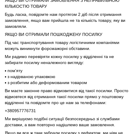
ЯКЩО ВИ ОТРИМАЛИ ЗАМОВЛЕННЯ З НЕПРАВИЛЬНОЮ
КІЛЬКОСТЮ ТОВАРУ
Будь ласка, повідомте нам протягом 2 діб після отримання
замовлення, якщо вам прийшла не та кількість товару, яку ви
замовляли.
ЯКЩО ВИ ОТРИМАЛИ ПОШКОДЖЕНУ ПОСИЛКУ
Під час транспортування товару логістичними компаніями
можуть виникнути форсмажорні обставини.
Ми радимо перевіряти кожну посилку у відділенні та не
забирати посилку неналежного вигляду:
▪️ пом'яту
▪️ з надірваною упаковкою
▪️ з розбитим або деформованим товаром
Ви маєте законне право відмовитися від такої посилки. Просто
відмовтеся від отримання такої посилки прямо у поштовому
відділенні та повідомте про це нам за телефонами:
+380957776731
Ми вирішуємо подібні ситуації безпосередньо зі службами
доставки, а вам повторно надішлемо ваше замовлення.
Якщо ви все ж таки забрали посилку з дефектом, ми ніяк не