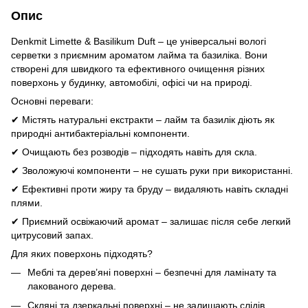
Опис
Denkmit Limette & Basilikum Duft – це універсальні вологі
серветки з приємним ароматом лайма та базиліка. Вони
створені для швидкого та ефективного очищення різних
поверхонь у будинку, автомобілі, офісі чи на природі.
Основні переваги:
✔ Містять натуральні екстракти – лайм та базилік діють як
природні антибактеріальні компоненти.
✔ Очищають без розводів – підходять навіть для скла.
✔ Зволожуючі компоненти – не сушать руки при використанні.
✔ Ефективні проти жиру та бруду – видаляють навіть складні
плями.
✔ Приємний освіжаючий аромат – залишає після себе легкий
цитрусовий запах.
Для яких поверхонь підходять?
Меблі та дерев’яні поверхні – безпечні для ламінату та
лакованого дерева.
Скляні та дзеркальні поверхні – не залишають слідів.