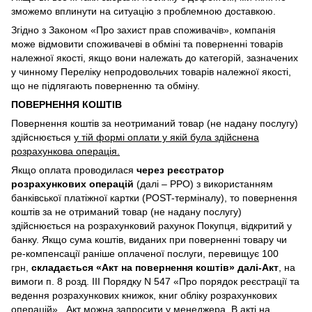
зможемо вплинути на ситуацію з проблемною доставкою.
Згідно з Законом «Про захист прав споживачів», компанія
може відмовити споживачеві в обміні та поверненні товарів
належної якості, якщо вони належать до категорій, зазначених
у чинному Переліку непродовольчих товарів належної якості,
що не підлягають поверненню та обміну.
ПОВЕРНЕННЯ КОШТІВ
Повернення коштів за неотриманий товар (не надану послугу)
здійснюється
у тій формі оплати у якій була здійснена
розрахункова операція.
Якщо оплата проводилася
через реєстратор
розрахункових операцій
(далі – РРО) з використанням
банківської платіжної картки (POST-терміналу), то повернення
коштів за не отриманий товар (не надану послугу)
здійснюється на розрахунковий рахунок Покупця, відкритий у
банку. Якщо сума коштів, виданих при поверненні товару чи
ре-компенсації раніше оплаченої послуги, перевищує 100
грн,
складається «Акт на повернення коштів» далі-Акт
, на
вимоги п. 8 розд. III Порядку N 547 «Про порядок реєстрації та
ведення розрахункових книжок, книг обліку розрахункових
операцій». Акт можна запросити у менеджера. В акті на