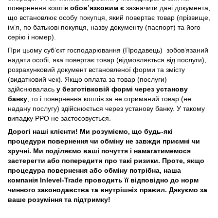
повернення коштів
обов’язковим є
зазначити дані документа,
що встановлює особу покупця, який повертає товар (прізвище,
ім’я, по батькові покупця, назву документу (паспорт) та його
серію і номер).
При цьому суб’єкт господарювання (Продавець) зобов’язаний
надати особі, яка повертає товар (відмовляється від послуги),
розрахунковий документ встановленої форми та змісту
(видатковий чек). Якщо оплата за товар (послуги)
здійснювалась
у безготівковій формі через установу
банку
, то і повернення коштів за не отриманий товар (не
надану послугу) здійснюється через установу банку. У такому
випадку РРО не застосовується.
Дорогі наші клієнти! Ми розуміємо, що будь-які
процедури повернення чи обміну не завжди приємні чи
зручні. Ми поділяємо ваші почуття і намагатимемося
застерегти або попередити про такі ризики. Проте, якщо
процедура повернення або обміну потрібна, наша
компанія Inlevel-Trade проводить її відповідно до норм
чинного законодавства та внутрішніх правил.
Дякуємо за
ваше розуміння та підтримку!