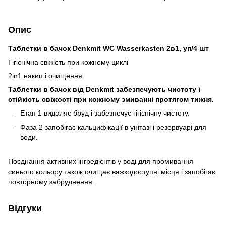
Опис
Таблетки в бачок Denkmit WC Wasserkasten 2в1, уп/4 шт
Гігієнічна свіжість при кожному циклі
2in1 накип і очищення
Таблетки в бачок від Denkmit забезпечують чистоту і
стійкість свіжості при кожному змиванні протягом тижня.
Етап 1 видаляє бруд і забезпечує гігієнічну чистоту.
Фаза 2 запобігає кальцифікації в унітазі і резервуарі для
води.
Поєднання активних інгредієнтів у воді для промивання
синього кольору також очищає важкодоступні місця і запобігає
повторному забруднення.
Відгуки