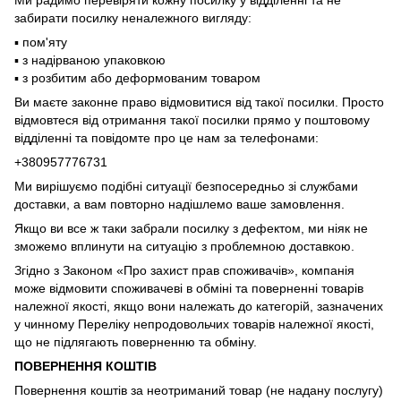
Ми радимо перевіряти кожну посилку у відділенні та не
забирати посилку неналежного вигляду:
▪️ пом'яту
▪️ з надірваною упаковкою
▪️ з розбитим або деформованим товаром
Ви маєте законне право відмовитися від такої посилки. Просто
відмовтеся від отримання такої посилки прямо у поштовому
відділенні та повідомте про це нам за телефонами:
+380957776731
Ми вирішуємо подібні ситуації безпосередньо зі службами
доставки, а вам повторно надішлемо ваше замовлення.
Якщо ви все ж таки забрали посилку з дефектом, ми ніяк не
зможемо вплинути на ситуацію з проблемною доставкою.
Згідно з Законом «Про захист прав споживачів», компанія
може відмовити споживачеві в обміні та поверненні товарів
належної якості, якщо вони належать до категорій, зазначених
у чинному Переліку непродовольчих товарів належної якості,
що не підлягають поверненню та обміну.
ПОВЕРНЕННЯ КОШТІВ
Повернення коштів за неотриманий товар (не надану послугу)