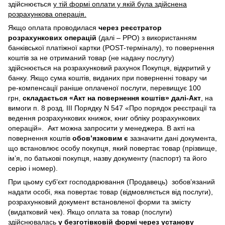
здійснюється
у тій формі оплати у якій була здійснена
розрахункова операція.
Якщо оплата проводилася
через реєстратор
розрахункових операцій
(далі – РРО) з використанням
банківської платіжної картки (POST-терміналу), то повернення
коштів за не отриманий товар (не надану послугу)
здійснюється на розрахунковий рахунок Покупця, відкритий у
банку. Якщо сума коштів, виданих при поверненні товару чи
ре-компенсації раніше оплаченої послуги, перевищує 100
грн,
складається «Акт на повернення коштів» далі-Акт
, на
вимоги п. 8 розд. III Порядку N 547 «Про порядок реєстрації та
ведення розрахункових книжок, книг обліку розрахункових
операцій». Акт можна запросити у менеджера. В акті на
повернення коштів
обов’язковим є
зазначити дані документа,
що встановлює особу покупця, який повертає товар (прізвище,
ім’я, по батькові покупця, назву документу (паспорт) та його
серію і номер).
При цьому суб’єкт господарювання (Продавець) зобов’язаний
надати особі, яка повертає товар (відмовляється від послуги),
розрахунковий документ встановленої форми та змісту
(видатковий чек). Якщо оплата за товар (послуги)
здійснювалась
у безготівковій формі через установу