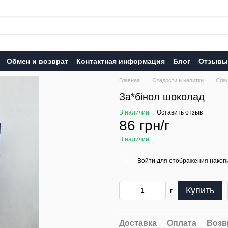
Обмен и возврат
Контактная информация
Блог
Отзывы 
Главная
Сладости и напитки
Сла
За*бінол шоколад
В наличии
Оставить отзыв
86 грн/г
В наличии
Войти
для отображения накопи
%
Купить
г
Доставка
Оплата
Возв