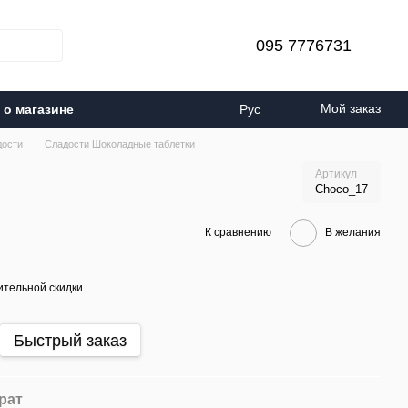
095 7776731
Мой заказ
о магазине
Рус
дости
Сладости Шоколадные таблетки
Артикул
Choco_17
К сравнению
В желания
тельной скидки
Быстрый заказ
рат