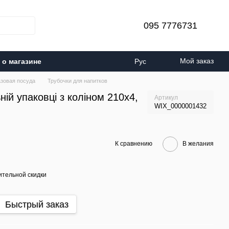
095 7776731
Мой заказ
о магазине
Рус
зовая посуда
Трубочки для напитков
ній упаковці з коліном 210х4,
Артикул
WIX_0000001432
К сравнению
В желания
тельной скидки
Быстрый заказ