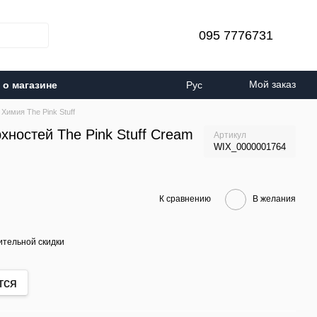
095 7776731
Мой заказ
о магазине
Рус
Химия The Pink Stuff
хностей The Pink Stuff Cream
Артикул
WIX_0000001764
К сравнению
В желания
тельной скидки
тся