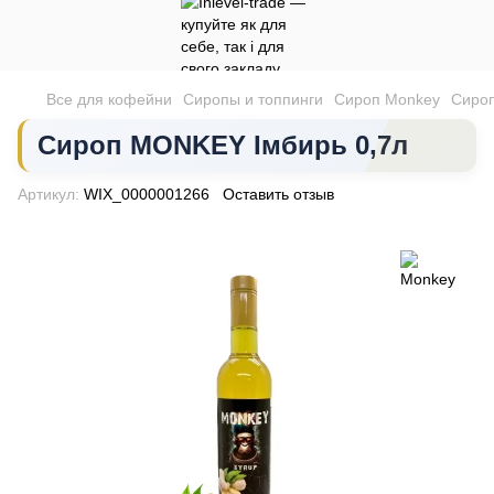
Все для кофейни
Сиропы и топпинги
Сироп Monkey
Сиро
Сироп MONKEY Імбирь 0,7л
Артикул:
WIX_0000001266
Оставить отзыв