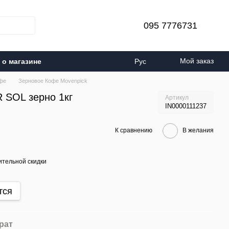
095 7776731
Мой заказ
о магазине
Рус
фе
Зерновое Кофе Movenpick
 SOL зерно 1кг
Артикул
IN0000111237
К сравнению
В желания
тельной скидки
тся
рат