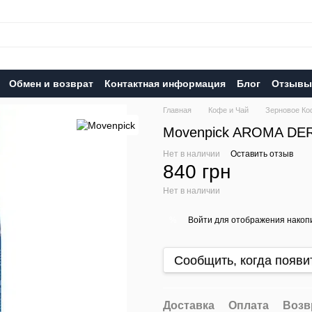
Обмен и возврат
Контактная информация
Блог
Отзывы 
Главная
Кофе и Чай
Зерновое Ко
Movenpick AROMA DER
Нет в наличии
Оставить отзыв
840 грн
Нет в наличии
Войти
для отображения накопи
%
Сообщить, когда появи
Доставка
Оплата
Возв