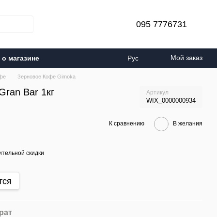
095 7776731
Мой заказ
о магазине
Рус
фе
Зерновое Кофе Gimoka
Gran Bar 1кг
Артикул
WIX_0000000934
К сравнению
В желания
тельной скидки
тся
рат