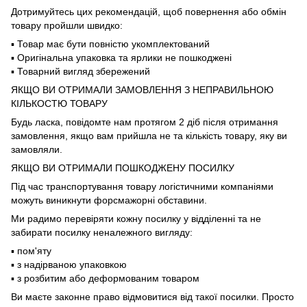
Дотримуйтесь цих рекомендацій, щоб повернення або обмін
товару пройшли швидко:
▪️ Товар має бути повністю укомплектований
▪️ Оригінальна упаковка та ярлики не пошкоджені
▪️ Товарний вигляд збережений
ЯКЩО ВИ ОТРИМАЛИ ЗАМОВЛЕННЯ З НЕПРАВИЛЬНОЮ
КІЛЬКОСТЮ ТОВАРУ
Будь ласка, повідомте нам протягом 2 діб після отримання
замовлення, якщо вам прийшла не та кількість товару, яку ви
замовляли.
ЯКЩО ВИ ОТРИМАЛИ ПОШКОДЖЕНУ ПОСИЛКУ
Під час транспортування товару логістичними компаніями
можуть виникнути форсмажорні обставини.
Ми радимо перевіряти кожну посилку у відділенні та не
забирати посилку неналежного вигляду:
▪️ пом'яту
▪️ з надірваною упаковкою
▪️ з розбитим або деформованим товаром
Ви маєте законне право відмовитися від такої посилки. Просто