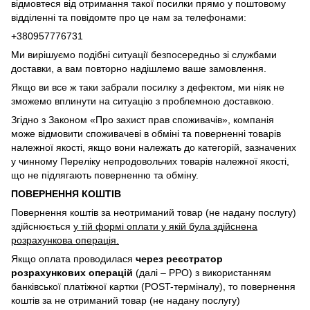
відмовтеся від отримання такої посилки прямо у поштовому
відділенні та повідомте про це нам за телефонами:
+380957776731
Ми вирішуємо подібні ситуації безпосередньо зі службами
доставки, а вам повторно надішлемо ваше замовлення.
Якщо ви все ж таки забрали посилку з дефектом, ми ніяк не
зможемо вплинути на ситуацію з проблемною доставкою.
Згідно з Законом «Про захист прав споживачів», компанія
може відмовити споживачеві в обміні та поверненні товарів
належної якості, якщо вони належать до категорій, зазначених
у чинному Переліку непродовольчих товарів належної якості,
що не підлягають поверненню та обміну.
ПОВЕРНЕННЯ КОШТІВ
Повернення коштів за неотриманий товар (не надану послугу)
здійснюється
у тій формі оплати у якій була здійснена
розрахункова операція.
Якщо оплата проводилася
через реєстратор
розрахункових операцій
(далі – РРО) з використанням
банківської платіжної картки (POST-терміналу), то повернення
коштів за не отриманий товар (не надану послугу)