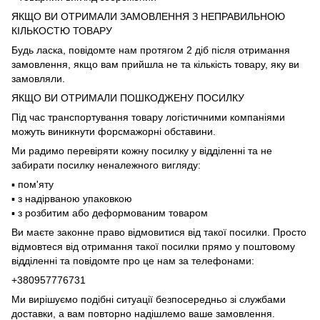
ЯКЩО ВИ ОТРИМАЛИ ЗАМОВЛЕННЯ З НЕПРАВИЛЬНОЮ
КІЛЬКОСТЮ ТОВАРУ
Будь ласка, повідомте нам протягом 2 діб після отримання
замовлення, якщо вам прийшла не та кількість товару, яку ви
замовляли.
ЯКЩО ВИ ОТРИМАЛИ ПОШКОДЖЕНУ ПОСИЛКУ
Під час транспортування товару логістичними компаніями
можуть виникнути форсмажорні обставини.
Ми радимо перевіряти кожну посилку у відділенні та не
забирати посилку неналежного вигляду:
▪️ пом'яту
▪️ з надірваною упаковкою
▪️ з розбитим або деформованим товаром
Ви маєте законне право відмовитися від такої посилки. Просто
відмовтеся від отримання такої посилки прямо у поштовому
відділенні та повідомте про це нам за телефонами:
+380957776731
Ми вирішуємо подібні ситуації безпосередньо зі службами
доставки, а вам повторно надішлемо ваше замовлення.