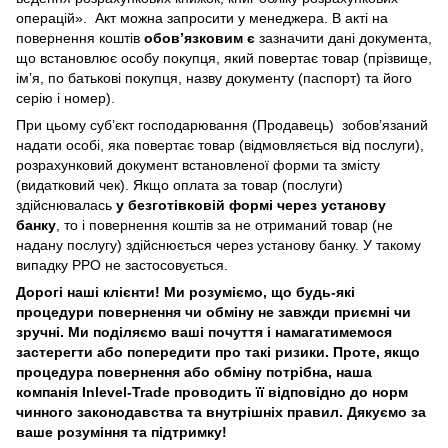
операцій». Акт можна запросити у менеджера. В акті на
повернення коштів
обов’язковим є
зазначити дані документа,
що встановлює особу покупця, який повертає товар (прізвище,
ім’я, по батькові покупця, назву документу (паспорт) та його
серію і номер).
При цьому суб’єкт господарювання (Продавець) зобов’язаний
надати особі, яка повертає товар (відмовляється від послуги),
розрахунковий документ встановленої форми та змісту
(видатковий чек). Якщо оплата за товар (послуги)
здійснювалась
у безготівковій формі через установу
банку
, то і повернення коштів за не отриманий товар (не
надану послугу) здійснюється через установу банку. У такому
випадку РРО не застосовується.
Дорогі наші клієнти! Ми розуміємо, що будь-які
процедури повернення чи обміну не завжди приємні чи
зручні. Ми поділяємо ваші почуття і намагатимемося
застерегти або попередити про такі ризики. Проте, якщо
процедура повернення або обміну потрібна, наша
компанія Inlevel-Trade проводить її відповідно до норм
чинного законодавства та внутрішніх правил.
Дякуємо за
ваше розуміння та підтримку!