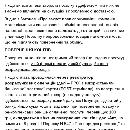
Якщо ви все ж таки забрали посилку з дефектом, ми ніяк не
зможемо вплинути на ситуацію з проблемною доставкою.
Згідно з Законом «Про захист прав споживачів», компанія
може відмовити споживачеві в обміні та поверненні товарів
належної якості, якщо вони належать до категорій, зазначених
у чинному Переліку непродовольчих товарів належної якості,
що не підлягають поверненню та обміну.
ПОВЕРНЕННЯ КОШТІВ
Повернення коштів за неотриманий товар (не надану послугу)
здійснюється
у тій формі оплати у якій була здійснена
розрахункова операція.
Якщо оплата проводилася
через реєстратор
розрахункових операцій
(далі – РРО) з використанням
банківської платіжної картки (POST-терміналу), то повернення
коштів за не отриманий товар (не надану послугу)
здійснюється на розрахунковий рахунок Покупця, відкритий у
банку. Якщо сума коштів, виданих при поверненні товару чи
ре-компенсації раніше оплаченої послуги, перевищує 100
грн,
складається «Акт на повернення коштів» далі-Акт
, на
вимоги п. 8 розд. III Порядку N 547 «Про порядок реєстрації та
ведення розрахункових книжок, книг обліку розрахункових