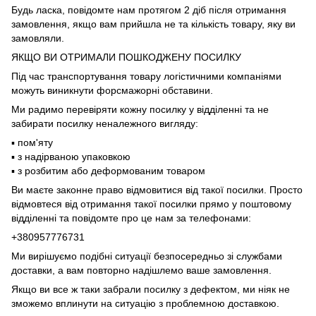
Будь ласка, повідомте нам протягом 2 діб після отримання
замовлення, якщо вам прийшла не та кількість товару, яку ви
замовляли.
ЯКЩО ВИ ОТРИМАЛИ ПОШКОДЖЕНУ ПОСИЛКУ
Під час транспортування товару логістичними компаніями
можуть виникнути форсмажорні обставини.
Ми радимо перевіряти кожну посилку у відділенні та не
забирати посилку неналежного вигляду:
▪️ пом'яту
▪️ з надірваною упаковкою
▪️ з розбитим або деформованим товаром
Ви маєте законне право відмовитися від такої посилки. Просто
відмовтеся від отримання такої посилки прямо у поштовому
відділенні та повідомте про це нам за телефонами:
+380957776731
Ми вирішуємо подібні ситуації безпосередньо зі службами
доставки, а вам повторно надішлемо ваше замовлення.
Якщо ви все ж таки забрали посилку з дефектом, ми ніяк не
зможемо вплинути на ситуацію з проблемною доставкою.