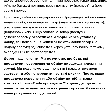
що встановлює особу покупця, який повертає товар (прізвище,
ім’я, по батькові покупця, назву документу (паспорт) та його
серію і номер).
При цьому суб’єкт господарювання (Продавець) зобов’язаний
надати особі, яка повертає товар (відмовляється від послуги),
розрахунковий документ встановленої форми та змісту
(видатковий чек). Якщо оплата за товар (послуги)
здійснювалась
у безготівковій формі через установу
банку
, то і повернення коштів за не отриманий товар (не
надану послугу) здійснюється через установу банку. У такому
випадку РРО не застосовується.
Дорогі наші клієнти! Ми розуміємо, що будь-які
процедури повернення чи обміну не завжди приємні чи
зручні. Ми поділяємо ваші почуття і намагатимемося
застерегти або попередити про такі ризики. Проте, якщо
процедура повернення або обміну потрібна, наша
компанія Inlevel-Trade проводить її відповідно до норм
чинного законодавства та внутрішніх правил.
Дякуємо за
ваше розуміння та підтримку!