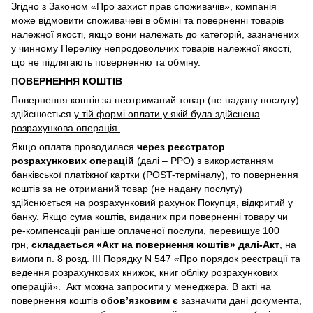
Згідно з Законом «Про захист прав споживачів», компанія
може відмовити споживачеві в обміні та поверненні товарів
належної якості, якщо вони належать до категорій, зазначених
у чинному Переліку непродовольчих товарів належної якості,
що не підлягають поверненню та обміну.
ПОВЕРНЕННЯ КОШТІВ
Повернення коштів за неотриманий товар (не надану послугу)
здійснюється
у тій формі оплати у якій була здійснена
розрахункова операція.
Якщо оплата проводилася
через реєстратор
розрахункових операцій
(далі – РРО) з використанням
банківської платіжної картки (POST-терміналу), то повернення
коштів за не отриманий товар (не надану послугу)
здійснюється на розрахунковий рахунок Покупця, відкритий у
банку. Якщо сума коштів, виданих при поверненні товару чи
ре-компенсації раніше оплаченої послуги, перевищує 100
грн,
складається «Акт на повернення коштів» далі-Акт
, на
вимоги п. 8 розд. III Порядку N 547 «Про порядок реєстрації та
ведення розрахункових книжок, книг обліку розрахункових
операцій». Акт можна запросити у менеджера. В акті на
повернення коштів
обов’язковим є
зазначити дані документа,