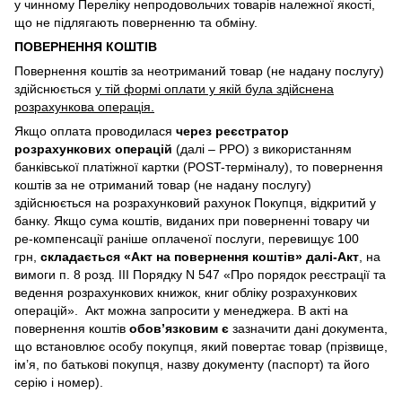
у чинному Переліку непродовольчих товарів належної якості,
що не підлягають поверненню та обміну.
ПОВЕРНЕННЯ КОШТІВ
Повернення коштів за неотриманий товар (не надану послугу)
здійснюється
у тій формі оплати у якій була здійснена
розрахункова операція.
Якщо оплата проводилася
через реєстратор
розрахункових операцій
(далі – РРО) з використанням
банківської платіжної картки (POST-терміналу), то повернення
коштів за не отриманий товар (не надану послугу)
здійснюється на розрахунковий рахунок Покупця, відкритий у
банку. Якщо сума коштів, виданих при поверненні товару чи
ре-компенсації раніше оплаченої послуги, перевищує 100
грн,
складається «Акт на повернення коштів» далі-Акт
, на
вимоги п. 8 розд. III Порядку N 547 «Про порядок реєстрації та
ведення розрахункових книжок, книг обліку розрахункових
операцій». Акт можна запросити у менеджера. В акті на
повернення коштів
обов’язковим є
зазначити дані документа,
що встановлює особу покупця, який повертає товар (прізвище,
ім’я, по батькові покупця, назву документу (паспорт) та його
серію і номер).