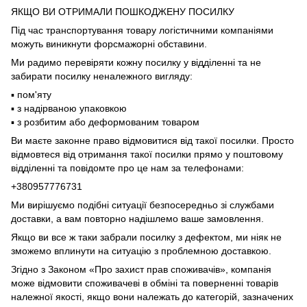
ЯКЩО ВИ ОТРИМАЛИ ПОШКОДЖЕНУ ПОСИЛКУ
Під час транспортування товару логістичними компаніями
можуть виникнути форсмажорні обставини.
Ми радимо перевіряти кожну посилку у відділенні та не
забирати посилку неналежного вигляду:
▪️ пом'яту
▪️ з надірваною упаковкою
▪️ з розбитим або деформованим товаром
Ви маєте законне право відмовитися від такої посилки. Просто
відмовтеся від отримання такої посилки прямо у поштовому
відділенні та повідомте про це нам за телефонами:
+380957776731
Ми вирішуємо подібні ситуації безпосередньо зі службами
доставки, а вам повторно надішлемо ваше замовлення.
Якщо ви все ж таки забрали посилку з дефектом, ми ніяк не
зможемо вплинути на ситуацію з проблемною доставкою.
Згідно з Законом «Про захист прав споживачів», компанія
може відмовити споживачеві в обміні та поверненні товарів
належної якості, якщо вони належать до категорій, зазначених